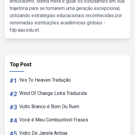
entusiasmo. Minha meta é guiar os estudantes em sua
trajetória para se tornarem uma geração excepcional,
utilizando estratégias educacionais reconhecidas por
renomadas instituições acadêmicas globais -
fdp.aau.edu.et.
Top Post
#1
Yes To Heaven Tradução
#2
Wind Of Change Letra Traduzida
#3
Vulto Branco é Bom Ou Ruim
#4
Você é Meu Combustível Frases
#5
Vidro De Janela Antiga