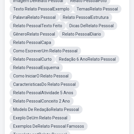
Imagem DeRelato Pessoal
Relato PessoalFoto
Texto Relato PessoalExemplo
TemasRelato Pessoal
PalavraRelato Pessoal
Relato PessoalEstrutura
Relato PessoalTexto Feito
Dicas DeRelato Pessoal
GêneroRelato Pessoal
Relato PessoalDiario
Relato PessoalCapa
Como EscreverUm Relato Pessoal
Relato PessoalCurto
Redação 6 AnoRelato Pessoal
Relato PessoalEsquema
Como IniciarO Relato Pessoal
CaracteristicasDo Relato Pessoal
Relato PessoalAtividade 5 Anos
Relato PessoalConceito 2 Ano
Modelo De RedaçãoRelato Pessoal
Exeplo DeUm Relato Pessoal
Exemplos DeRelato Pessoal Famosos