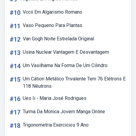
#10
Vccii Em Algarismo Romano
#11
Vaso Pequeno Para Plantas
#12
Van Gogh Noite Estrelada Original
#13
Usina Nuclear Vantagem E Desvantagem
#14
Um Vasilhame Na Forma De Um Cilindro
#15
Um Cátion Metálico Trivalente Tem 76 Elétrons E
118 Nêutrons
#16
Ues Ii - Maria José Rodrigues
#17
Turma Da Monica Jovem Manga Online
#18
Trigonometria Exercicios 9 Ano