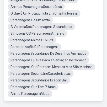
Imagens Para PerfilPersonagems De Filme
Animes PersonagensSecundários
O Que É UmProtagonista Em Uma Historinha
Personagens De UmTexto
A ValentiaDos Personagens Secundários
Simpsons OS PersonagemAmarelo
PersonagensAnimes 16 Bits
Caracterização DePersonagens
PersonagensSecundários De Desenhos Animados
Personagens QuePassam a Sensação De Começo
Personagens QueParecem Meninas Mas São Meninos
Personagem SecundárioCaracterísticas
PersonagensSecundários Dragon Ball
Personagens QueTem 7 Anos
Anime PersonagemMuda