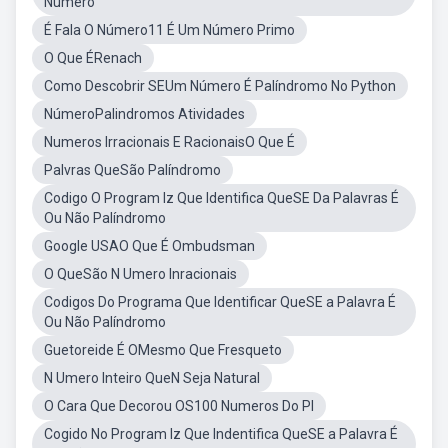
Número
É Fala O Número11 É Um Número Primo
O Que ÉRenach
Como Descobrir SEUm Número É Palíndromo No Python
NúmeroPalindromos Atividades
Numeros Irracionais E RacionaisO Que É
Palvras QueSão Palíndromo
Codigo O Program Iz Que Identifica QueSE Da Palavras É
Ou Não Palíndromo
Google USAO Que É Ombudsman
O QueSão N Umero Inracionais
Codigos Do Programa Que Identificar QueSE a Palavra É
Ou Não Palíndromo
Guetoreide É OMesmo Que Fresqueto
N Umero Inteiro QueN Seja Natural
O Cara Que Decorou OS100 Numeros Do PI
Cogido No Program Iz Que Indentifica QueSE a Palavra É