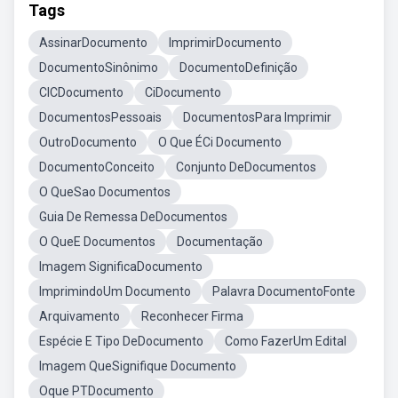
Tags
AssinarDocumento
ImprimirDocumento
DocumentoSinônimo
DocumentoDefinição
CICDocumento
CiDocumento
DocumentosPessoais
DocumentosPara Imprimir
OutroDocumento
O Que ÉCi Documento
DocumentoConceito
Conjunto DeDocumentos
O QueSao Documentos
Guia De Remessa DeDocumentos
O QueE Documentos
Documentação
Imagem SignificaDocumento
ImprimindoUm Documento
Palavra DocumentoFonte
Arquivamento
Reconhecer Firma
Espécie E Tipo DeDocumento
Como FazerUm Edital
Imagem QueSignifique Documento
Oque PTDocumento