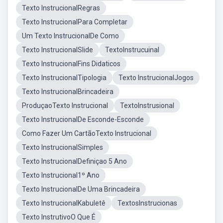
Texto InstrucionalRegras
Texto InstrucionalPara Completar
Um Texto InstrucionalDe Como
Texto InstrucionalSlide
TextoInstrucuinal
Texto InstrucionalFins Didaticos
Texto InstrucionalTipologia
Texto InstrucionalJogos
Texto InstrucionalBrincadeira
ProduçaoTexto Instrucional
TextoInstrusional
Texto InstrucionalDe Esconde-Esconde
Como Fazer Um CartãoTexto Instrucional
Texto InstrucionalSimples
Texto InstrucionalDefiniçao 5 Ano
Texto Instrucional1º Ano
Texto InstrucionalDe Uma Brincadeira
Texto InstrucionalKabuletê
TextosInstrucionas
Texto InstrutivoO Que É