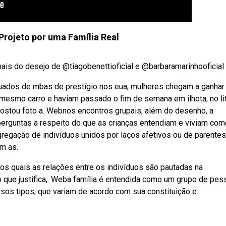
Projeto por uma Família Real
 do desejo de @tiagobenettioficial e @barbaramarinhooficial e
uados de mbas de prestígio nos eua, mulheres chegam a ganhar
smo carro e haviam passado o fim de semana em ilhota, no lit
ostou foto a. Webnos encontros grupais, além do desenho, a
perguntas a respeito do que as crianças entendiam e viviam com
agregação de indivíduos unidos por laços afetivos ou de parente
m as.
os quais as relações entre os indivíduos são pautadas na
o que justifica,. Weba família é entendida como um grupo de pe
sos tipos, que variam de acordo com sua constituição e.