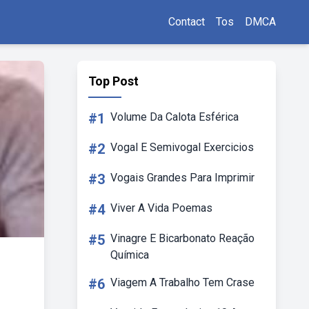
Contact
Tos
DMCA
Top Post
#1
Volume Da Calota Esférica
#2
Vogal E Semivogal Exercicios
#3
Vogais Grandes Para Imprimir
#4
Viver A Vida Poemas
#5
Vinagre E Bicarbonato Reação
Química
#6
Viagem A Trabalho Tem Crase