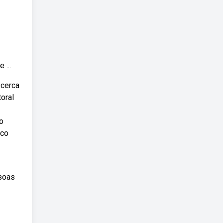
 ...
 cerca
oral
o
sco
ssoas