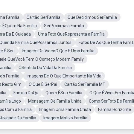
ma Familia
Cartão SerFamília
Que Decidimos SerFamília
 ÉQuem Na Família
SerProxima a Familia
bra Da E Cuidada
Uma Foto QueRepresenta a Família
Querida Familia QuePossamos Juntos
Fotos De Ao QueTenha Fam L
ue É Seu
Imagem Do VideoO Que E Uma Familia
Aquele QueVocê Tem O Começo Modern Family
amília
OSentido Da Vida Da Família
's Familia
Imagens De O Que ÉImportante Na Vida
O Resto Gim
O Que É SerPai
Cartão SerFamília MT
ília
Familia DoQu
Quem ÉSua Família
O Que ÉViver Em Famili
amília Logo
Mensagem De Família Unida
Como SerFoto De Famíl
s Com a Família
Imagem Uma Família Cristã
Família Horizonte
tividade Da Família
Imagem Motivo Família