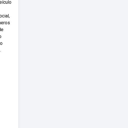
eículo
cial,
meros
de
o
 o
.