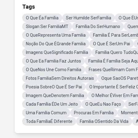
Tags
O Que Éa Família
Ser Humilde SerFamília
O Que ÉU
Slogan Ser FamiliaMT
Família Do SerHumano
Quem
O QueRepresenta Uma Familia
Familia É Para SerLem
Noção Do Que ÉGrande Familia
O Que É SerUm Pai
Imagens QueSignificado Família
Família Quero TudoQ
O Que Ea Familia Faz Juntos
Familia É Família Seja 
O QueNos Une Como Familia
Frases QueRimam Com F
Fotos FamiliaSem Direitos Autorais
Oque SaoOS Parete
Poesia SobreO Que É Ser Pai
O Importante É SerFeliz 
Imagem QueDenotem Família
O Melhor ÉViver Em Fam
Cada Família ÉDe Um Jeito
O QueEu Nao Faço
SerF
Uma Família Comum
Procuras Em Família
Momento
Toda FamíliaÉ Diferente
Familia OSentido Da Vida
A