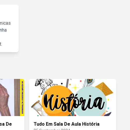
cnicas
inha
.
sa De
Tudo Em Sala De Aula História