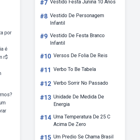
#7
Vestido Festa Junina 10 Anos
#8
Vestido De Personagem
Infantil
ta por
#9
Vestido De Festa Branco
Infantil
ia é
#10
Versos De Folia De Reis
m r$
#11
Verbo To Be Tabela
m
#12
Verbo Sorrir No Passado
ernos?
#13
Unidade De Medida De
 um
Energia
rar
#14
Uma Temperatura De 25 C
Acima De Zero
#15
Um Predio Se Chama Brasil