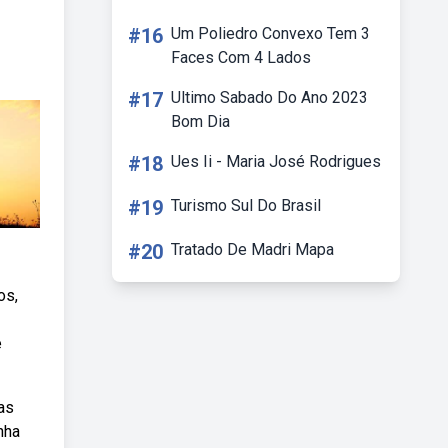
#16
Um Poliedro Convexo Tem 3
Faces Com 4 Lados
#17
Ultimo Sabado Do Ano 2023
Bom Dia
#18
Ues Ii - Maria José Rodrigues
#19
Turismo Sul Do Brasil
#20
Tratado De Madri Mapa
os,
e
 as
nha