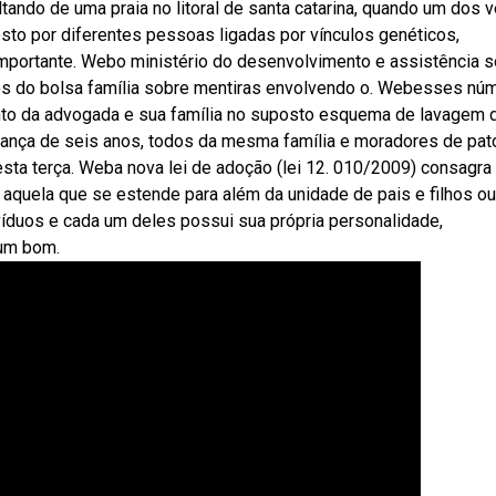
ltando de uma praia no litoral de santa catarina, quando um dos v
to por diferentes pessoas ligadas por vínculos genéticos,
importante. Webo ministério do desenvolvimento e assistência so
rios do bolsa família sobre mentiras envolvendo o. Webesses nú
ento da advogada e sua família no suposto esquema de lavagem 
riança de seis anos, todos da mesma família e moradores de pat
sta terça. Weba nova lei de adoção (lei 12. 010/2009) consagra
 aquela que se estende para além da unidade de pais e filhos ou
víduos e cada um deles possui sua própria personalidade,
 um bom.