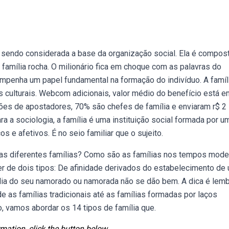
, sendo considerada a base da organização social. Ela é compos
 família rocha. O milionário fica em choque com as palavras do
mpenha um papel fundamental na formação do indivíduo. A famíl
s culturais. Webcom adicionais, valor médio do benefício está e
ões de apostadores, 70% são chefes de família e enviaram r$ 2
ra a sociologia, a família é uma instituição social formada por u
 e afetivos. É no seio familiar que o sujeito.
s diferentes famílias? Como são as famílias nos tempos mod
r de dois tipos: De afinidade derivados do estabelecimento de
ília do seu namorado ou namorada não se dão bem. A dica é lemb
as famílias tradicionais até as famílias formadas por laços
o, vamos abordar os 14 tipos de família que.
mation, click the button below.