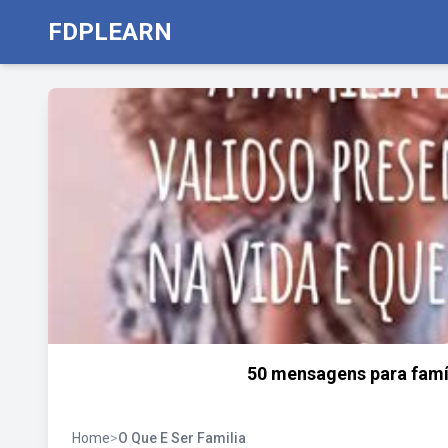
FDPLEARN
50 mensagens para famíl
Home
>
O Que E Ser Familia