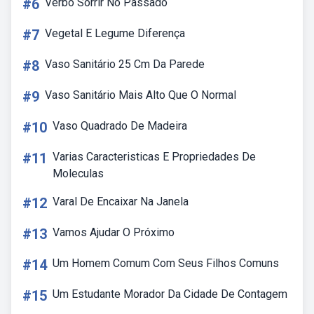
#6
Verbo Sorrir No Passado
#7
Vegetal E Legume Diferença
#8
Vaso Sanitário 25 Cm Da Parede
#9
Vaso Sanitário Mais Alto Que O Normal
#10
Vaso Quadrado De Madeira
#11
Varias Caracteristicas E Propriedades De
Moleculas
#12
Varal De Encaixar Na Janela
#13
Vamos Ajudar O Próximo
#14
Um Homem Comum Com Seus Filhos Comuns
#15
Um Estudante Morador Da Cidade De Contagem