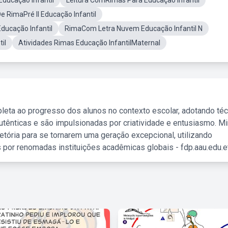
Educação Infantil
Leitura ComRimas Para Educação Infantil
e RimaPré II Educação Infantil
Educação Infantil
RimaCom Letra Nuvem Educação Infantil N
il
Atividades Rimas Educação InfantilMaternal
leta ao progresso dos alunos no contexto escolar, adotando té
tênticas e são impulsionadas por criatividade e entusiasmo. M
etória para se tornarem uma geração excepcional, utilizando
 por renomadas instituições acadêmicas globais - fdp.aau.edu.et