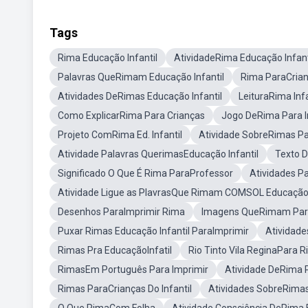
Tags
Rima Educação Infantil
AtividadeRima Educação Infant
Palavras QueRimam Educação Infantil
Rima ParaCria
Atividades DeRimas Educação Infantil
LeituraRima Infa
Como ExplicarRima Para Crianças
Jogo DeRima Para I
Projeto ComRima Ed. Infantil
Atividade SobreRimas Pa
Atividade Palavras QuerimasEducação Infantil
Texto D
Significado O Que É Rima ParaProfessor
Atividades P
Atividade Ligue as PlavrasQue Rimam COMSOL Educação I
Desenhos ParaImprimir Rima
Imagens QueRimam Par
Puxar Rimas Educação Infantil ParaImprimir
Atividade
Rimas Pra EducaçãoInfatil
Rio Tinto Vila ReginaPara 
RimasEm Português Para Imprimir
Atividade DeRima P
Rimas ParaCrianças Do Infantil
Atividades SobreRimas