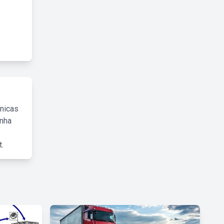
cnicas
inha
.