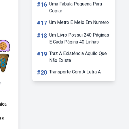
#16
Uma Fabula Pequena Para
Copiar
#17
Um Metro E Meio Em Numero
#18
Um Livro Possui 240 Páginas
E Cada Página 40 Linhas
#19
Traz A Existência Aquilo Que
Não Existe
#20
Transporte Com A Letra A
a
nica
a a