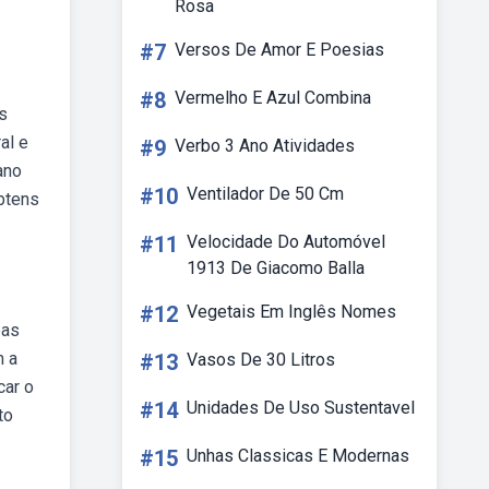
Rosa
#7
Versos De Amor E Poesias
#8
Vermelho E Azul Combina
s
al e
#9
Verbo 3 Ano Atividades
ano
#10
Ventilador De 50 Cm
btens
#11
Velocidade Do Automóvel
1913 De Giacomo Balla
#12
Vegetais Em Inglês Nomes
bas
m a
#13
Vasos De 30 Litros
car o
#14
Unidades De Uso Sustentavel
to
#15
Unhas Classicas E Modernas