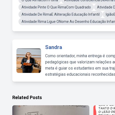
O Que RimaCom Folha
Atividade Consciência DeRima 
Atividade Pinte O Que RimaCom Quadrado
Atividade D
Atividade De RimaE Aliteração Educação Infantil
Igião
Atividade Rima Ligue ONome Ao Desenho Educação Infant
Sandra
Como orientador, minha entrega é comp
pedagógicas que valorizam relações au
meta é guiar os estudantes em sua traj
estratégias educacionais reconhecidas
Related Posts