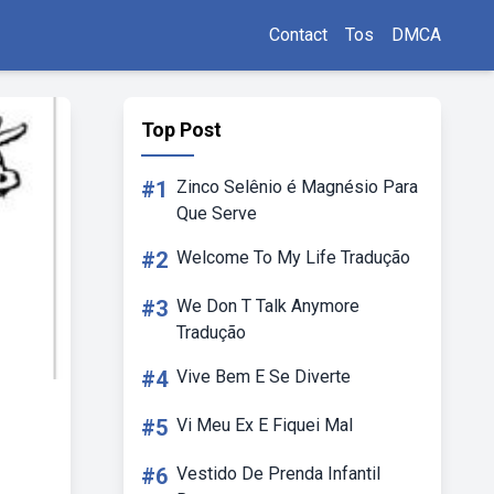
Contact
Tos
DMCA
Top Post
#1
Zinco Selênio é Magnésio Para
Que Serve
#2
Welcome To My Life Tradução
#3
We Don T Talk Anymore
Tradução
#4
Vive Bem E Se Diverte
#5
Vi Meu Ex E Fiquei Mal
#6
Vestido De Prenda Infantil