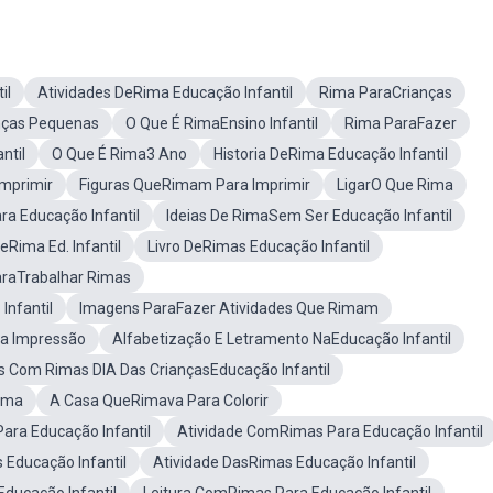
il
Atividades DeRima Educação Infantil
Rima ParaCrianças
nças Pequenas
O Que É RimaEnsino Infantil
Rima ParaFazer
ntil
O Que É Rima3 Ano
Historia DeRima Educação Infantil
mprimir
Figuras QueRimam Para Imprimir
LigarO Que Rima
ra Educação Infantil
Ideias De RimaSem Ser Educação Infantil
eRima Ed. Infantil
Livro DeRimas Educação Infantil
araTrabalhar Rimas
nfantil
Imagens ParaFazer Atividades Que Rimam
a Impressão
Alfabetização E Letramento NaEducação Infantil
s Com Rimas DIA Das CriançasEducação Infantil
Rima
A Casa QueRimava Para Colorir
ara Educação Infantil
Atividade ComRimas Para Educação Infantil
 Educação Infantil
Atividade DasRimas Educação Infantil