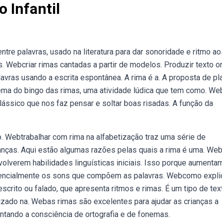
 Infantil
tre palavras, usado na literatura para dar sonoridade e ritmo ao
Webcriar rimas cantadas a partir de modelos. Produzir texto or
lavras usando a escrita espontânea. A rima é a. A proposta de pl
tema do bingo das rimas, uma atividade lúdica que tem como. We
lássico que nos faz pensar e soltar boas risadas. A função da
. Webtrabalhar com rima na alfabetização traz uma série de
anças. Aqui estão algumas razões pelas quais a rima é uma. We
volverem habilidades linguísticas iniciais. Isso porque aumenta
sencialmente os sons que compõem as palavras. Webcomo expli
escrito ou falado, que apresenta ritmos e rimas. É um tipo de tex
ilizado na. Webas rimas são excelentes para ajudar as crianças a
entando a consciência de ortografia e de fonemas.