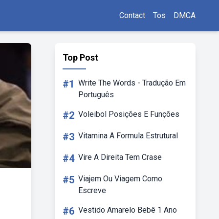
Contact
Tos
DMCA
Top Post
#1
Write The Words - Tradução Em
Português
#2
Voleibol Posições E Funções
#3
Vitamina A Formula Estrutural
#4
Vire A Direita Tem Crase
#5
Viajem Ou Viagem Como
Escreve
#6
Vestido Amarelo Bebê 1 Ano