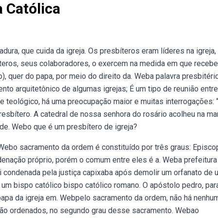
a Católica
ura, que cuida da igreja. Os presbíteros eram líderes na igreja,
eros, seus colaboradores, o exercem na medida em que receb
), quer do papa, por meio do direito da. Weba palavra presbitéri
nto arquitetônico de algumas igrejas; É um tipo de reunião entr
e teológico, há uma preocupação maior e muitas interrogações: 
esbítero. A catedral de nossa senhora do rosário acolheu na m
de. Webo que é um presbítero de igreja?
. Webo sacramento da ordem é constituído por três graus: Episcop
rdenação próprio, porém o comum entre eles é a. Weba prefeitura
foi condenada pela justiça capixaba após demolir um orfanato de
um bispo católico bispo católico romano. O apóstolo pedro, par
ro papa da igreja em. Webpelo sacramento da ordem, não há nenhu
 são ordenados, no segundo grau desse sacramento. Webao