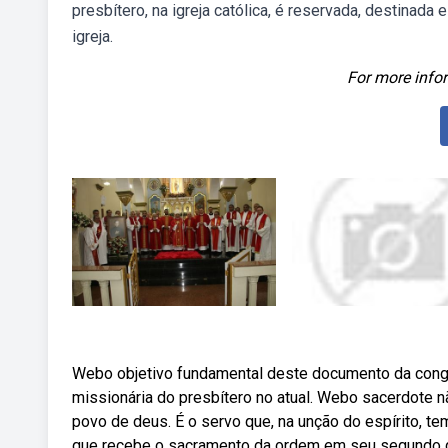
presbítero, na igreja católica, é reservada, destinada
igreja.
For more infor
Webo objetivo fundamental deste documento da congre
missionária do presbítero no atual. Webo sacerdote não
povo de deus. É o servo que, na unção do espírito, te
que recebe o sacramento da ordem em seu segundo gr