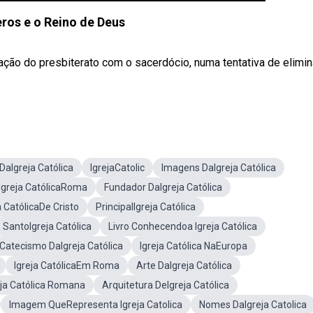
eros e o Reino de Deus
icação do presbiterato com o sacerdócio, numa tentativa de elimin
aIgreja Católica
IgrejaCatolic
Imagens DaIgreja Católica
Igreja CatólicaRoma
Fundador DaIgreja Católica
a CatólicaDe Cristo
PrincipalIgreja Católica
SantoIgreja Católica
Livro Conhecendoa Igreja Católica
Catecismo DaIgreja Católica
Igreja Católica NaEuropa
Igreja CatólicaEm Roma
Arte DaIgreja Católica
ja Católica Romana
Arquitetura DeIgreja Católica
Imagem QueRepresenta Igreja Catolica
Nomes DaIgreja Catolica