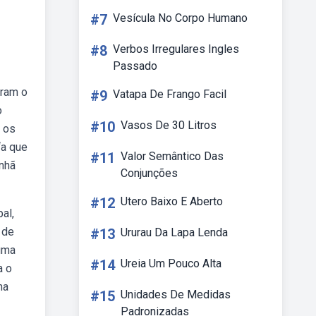
#7
Vesícula No Corpo Humano
#8
Verbos Irregulares Ingles
Passado
eram o
#9
Vatapa De Frango Facil
o
#10
Vasos De 30 Litros
e os
“a que
#11
Valor Semântico Das
anhã
Conjunções
#12
Utero Baixo E Aberto
al,
 de
#13
Ururau Da Lapa Lenda
 uma
#14
Ureia Um Pouco Alta
a o
ma
#15
Unidades De Medidas
Padronizadas