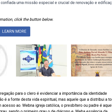
 e confiada uma missão especial e crucial de renovação e edifica
mation, click the button below.
LEARN MORE
gação para o clero é evidenciar a importância da identidade
 é a fonte desta vida espiritual, mas aquele que a distribui a t
m acesso ao. Webna igreja católica, o presbítero ou padre é aque
au, sendo o primeiro grau o de diácono e. Weba essência da