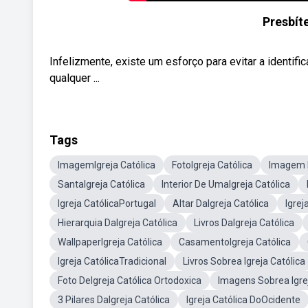
Presbít
Infelizmente, existe um esforço para evitar a identif
qualquer ...
Tags
ImagemIgreja Católica
FotoIgreja Católica
Imagem D
SantaIgreja Católica
Interior De UmaIgreja Católica
Igreja CatólicaPortugal
Altar DaIgreja Católica
Igrej
Hierarquia DaIgreja Católica
Livros DaIgreja Católica
WallpaperIgreja Católica
CasamentoIgreja Católica
Igreja CatólicaTradicional
Livros Sobrea Igreja Católica
Foto DeIgreja Católica Ortodoxica
Imagens Sobrea Igre
3 Pilares DaIgreja Católica
Igreja Católica DoOcidente