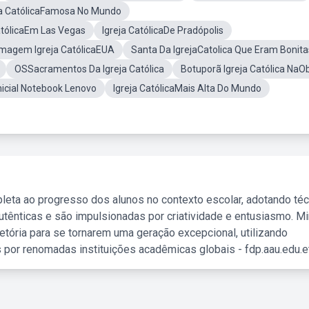
ja CatólicaFamosa No Mundo
atólicaEm Las Vegas
Igreja CatólicaDe Pradópolis
Imagem Igreja CatólicaEUA
Santa Da IgrejaCatolica Que Eram Bonita
OSSacramentos Da Igreja Católica
Botuporã Igreja Católica NaO
nicial Notebook Lenovo
Igreja CatólicaMais Alta Do Mundo
leta ao progresso dos alunos no contexto escolar, adotando té
tênticas e são impulsionadas por criatividade e entusiasmo. M
etória para se tornarem uma geração excepcional, utilizando
 por renomadas instituições acadêmicas globais - fdp.aau.edu.et