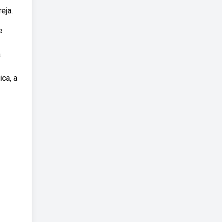
eja.
e
a
ca, a