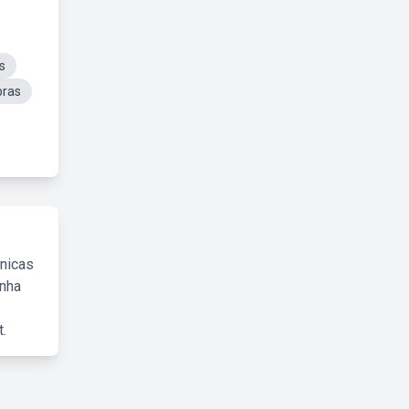
s
bras
cnicas
inha
.