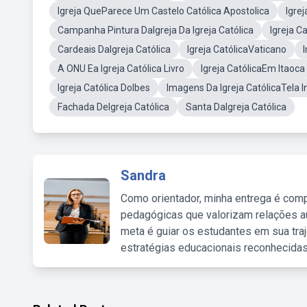
Igreja QueParece Um Castelo Católica Apostolica
Igre
Campanha Pintura DaIgreja Da Igreja Católica
Igreja C
Cardeais DaIgreja Católica
Igreja CatólicaVaticano
A ONU Ea Igreja Católica Livro
Igreja CatólicaEm Itaoca
Igreja Católica DoIbes
Imagens Da Igreja CatólicaTela I
Fachada DeIgreja Católica
Santa DaIgreja Católica
Sandra
Como orientador, minha entrega é comp
pedagógicas que valorizam relações au
meta é guiar os estudantes em sua traj
estratégias educacionais reconhecidas