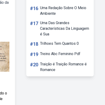
ção da
#16
Uma Redação Sobre O Meio
Ambiente
#17
Uma Das Grandes
Características Da Linguagem
é Sua
#18
Trilhoes Tem Quantos 0
#19
Treino Abc Feminino Pdf
#20
Traição é Traição Romance é
Romance
odo o
le