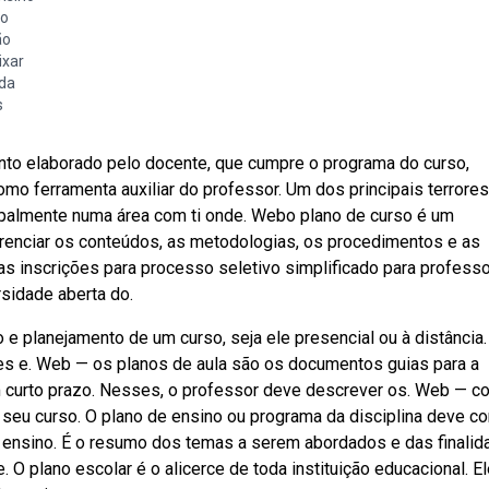
so
ão
ixar
nda
s
to elaborado pelo docente, que cumpre o programa do curso,
mo ferramenta auxiliar do professor. Um dos principais terrore
ipalmente numa área com ti onde. Webo plano de curso é um
erenciar os conteúdos, as metodologias, os procedimentos e as
as inscrições para processo seletivo simplificado para profess
sidade aberta do.
e planejamento de um curso, seja ele presencial ou à distância
es e. Web — os planos de aula são os documentos guias para a
m curto prazo. Nesses, o professor deve descrever os. Web — co
seu curso. O plano de ensino ou programa da disciplina deve co
 ensino. É o resumo dos temas a serem abordados e das finali
. O plano escolar é o alicerce de toda instituição educacional. E