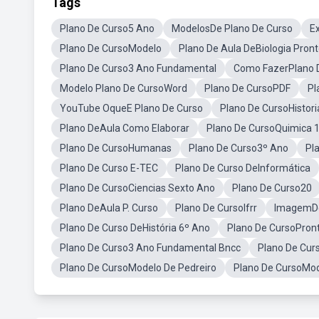
Tags
Plano De Curso5 Ano
ModelosDe Plano De Curso
E
Plano De CursoModelo
Plano De Aula DeBiologia Pron
Plano De Curso3 Ano Fundamental
Como FazerPlano 
Modelo Plano De CursoWord
Plano De CursoPDF
Pl
YouTube OqueE Plano De Curso
Plano De CursoHistori
Plano DeAula Como Elaborar
Plano De CursoQuimica 
Plano De CursoHumanas
Plano De Curso3º Ano
Pl
Plano De Curso E-TEC
Plano De Curso DeInformática
Plano De CursoCiencias Sexto Ano
Plano De Curso20
Plano DeAula P. Curso
Plano De CursoIfrr
ImagemDe
Plano De Curso DeHistória 6º Ano
Plano De CursoPron
Plano De Curso3 Ano Fundamental Bncc
Plano De Cur
Plano De CursoModelo De Pedreiro
Plano De CursoMod