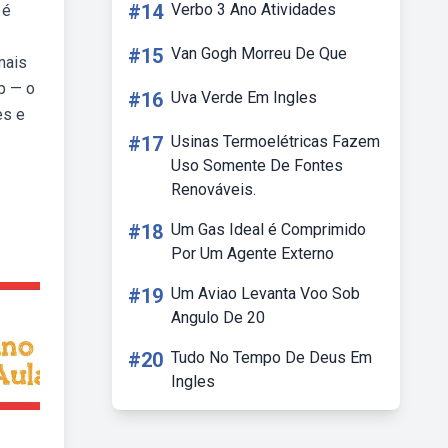
#14
Verbo 3 Ano Atividades
 é
#15
Van Gogh Morreu De Que
mais
b — o
#16
Uva Verde Em Ingles
es e
#17
Usinas Termoelétricas Fazem
Uso Somente De Fontes
Renováveis.
#18
Um Gas Ideal é Comprimido
Por Um Agente Externo
#19
Um Aviao Levanta Voo Sob
Angulo De 20
#20
Tudo No Tempo De Deus Em
Ingles