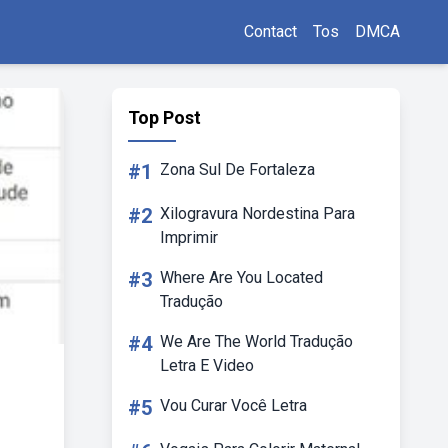
Contact
Tos
DMCA
Top Post
#1
Zona Sul De Fortaleza
#2
Xilogravura Nordestina Para
Imprimir
#3
Where Are You Located
Tradução
#4
We Are The World Tradução
Letra E Video
#5
Vou Curar Você Letra