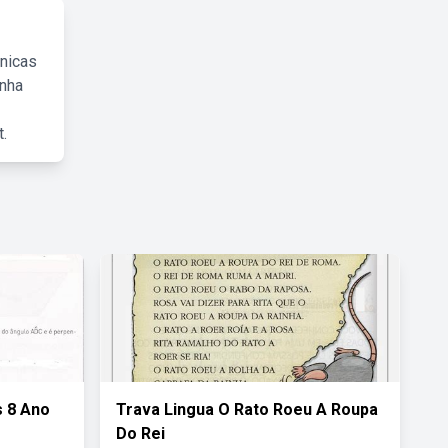
cnicas
inha
.
s 8 Ano
Trava Lingua O Rato Roeu A Roupa
Do Rei