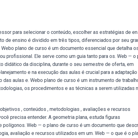
ssor para selecionar o conteúdo, escolher as estratégias de en
o de ensino é dividido em três tipos, diferenciados por seu gra
e. Webo plano de curso é um documento essencial que detalha o
u profissional. Ele serve como um guia tanto para os. Web — o 
 didático da disciplina, durante o seu semestre de oferta, em
planejamento e na execução das aulas é crucial para a adaptação
itmo das aulas e. Webo plano de curso é um instrumento de trabal
todologias, os procedimentos e as técnicas a serem utilizadas n
jetivos , conteúdos , metodologias , avaliações e recursos
cê precisa entender. A geometria plana, estuda figuras
s e polígonos. Web — o plano de curso é um documento que desc
gia, avaliação e recursos utilizados em um. Web — o que é o pl