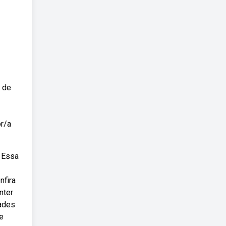
s de
or/a
. Essa
nfira
nter
dades
le