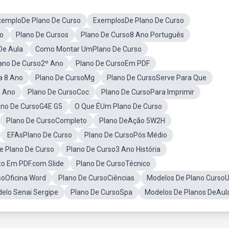
xemploDe Plano De Curso
ExemplosDe Plano De Curso
to
Plano De Cursos
Plano De Curso8 Ano Português
De Aula
Como Montar UmPlano De Curso
ano De Curso2º Ano
Plano De CursoEm PDF
a 8 Ano
Plano De CursoMg
Plano De CursoServe Para Que
1 Ano
Plano De CursoCoc
Plano De CursoPara Imprimir
ano De CursoG4E G5
O Que ÉUm Plano De Curso
Plano De CursoCompleto
Plano DeAção 5W2H
EFAsPlano De Curso
Plano De CursoPós Médio
 Plano De Curso
Plano De Curso3 Ano História
to Em PDF.com Slide
Plano De CursoTécnico
soOficina Word
Plano De CursoCiências
Modelos De Plano Curso
elo Senai Sergipe
Plano De CursoSpa
Modelos De Planos DeAul