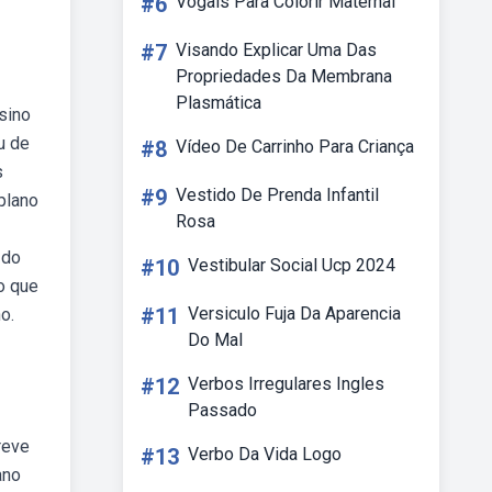
#6
Vogais Para Colorir Maternal
#7
Visando Explicar Uma Das
Propriedades Da Membrana
Plasmática
sino
u de
#8
Vídeo De Carrinho Para Criança
s
#9
Vestido De Prenda Infantil
plano
Rosa
 do
#10
Vestibular Social Ucp 2024
ho que
#11
Versiculo Fuja Da Aparencia
o.
Do Mal
#12
Verbos Irregulares Ingles
Passado
reve
#13
Verbo Da Vida Logo
ano