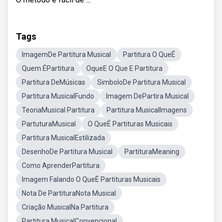
Tags
ImagemDe Partitura Musical
Partitura O QueÉ
Quem ÉPartitura
OqueE O Que E Partitura
Partitura DeMúsicas
SimboloDe Partitura Musical
Partitura MusicalFundo
Imagem DePartira Musical
TeoriaMusical Partitura
Partitura MusicalImagens
PartuturaMusical
O QueÉ Partituras Musicais
Partitura MusicalEstilizada
DesenhoDe Partitura Musical
PartituraMeaning
Como AprenderPartitura
Imagem Falando O QueÉ Partituras Musicais
Nota De PartituraNota Musical
Criação MusicalNa Partitura
Partitura MusicalConvencional