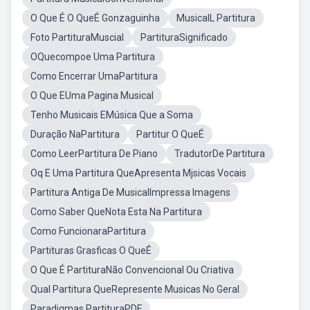
O Que É O QueÉ Gonzaguinha
MusicalL Partitura
Foto PartituraMuscial
PartituraSignificado
OQuecompoe Uma Partitura
Como Encerrar UmaPartitura
O Que EUma Pagina Musical
Tenho Musicais EMúsica Que a Soma
Duração NaPartitura
Partitur O QueÉ
Como LeerPartitura De Piano
TradutorDe Partitura
Oq E Uma Partitura QueApresenta Mjsicas Vocais
Partitura Antiga De MusicalImpressa Imagens
Como Saber QueNota Esta Na Partitura
Como FuncionaraPartitura
Partituras Grasficas O QueÉ
O Que É PartituraNão Convencional Ou Criativa
Qual Partitura QueRepresente Musicas No Geral
Paradigmas PartituraPDF