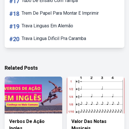
#17
Tubo De Ensaio Com Tampa
#18
Trem De Papel Para Montar E Imprimir
#19
Trava Linguas Em Alemão
#20
Trava Lingua Dificil Pra Caramba
Related Posts
Verbos De Ação
Valor Das Notas
Ingles
Musicais