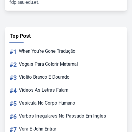
fdp.aau.edu.et.
Top Post
#1
When You're Gone Tradução
#2
Vogais Para Colorir Maternal
#3
Violão Branco E Dourado
#4
Videos As Letras Falam
#5
Vesícula No Corpo Humano
#6
Verbos Irregulares No Passado Em Ingles
#7
Vera E John Entrar