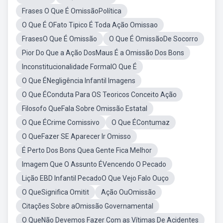
Frases O Que É OmissãoPolítica
O Que É OFato Tipico É Toda Ação Omissao
FrasesO Que É Omissão
O Que É OmissãoDe Socorro
Pior Do Que a Ação DosMaus É a Omissão Dos Bons
Inconstitucionalidade FormalO Que É
O Que ÉNegligência Infantil Imagens
O Que ÉConduta Para OS Teoricos Conceito Ação
Filosofo QueFala Sobre Omissão Estatal
O Que ÉCrime Comissivo
O Que ÉContumaz
O QueFazer SE Aparecer Ir Omisso
É Perto Dos Bons Quea Gente Fica Melhor
Imagem Que O Assunto ÉVencendo O Pecado
Lição EBD Infantil PecadoO Que Vejo Falo Ouço
O QueSignifica Omitit
Ação OuOmissão
Citações Sobre aOmissão Governamental
O QueNão Devemos Fazer Com as Vítimas De Acidentes