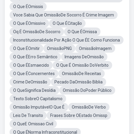
O Que ÉOmissis
Voce Sabia Que OmissãoDe Socorro É Crime Imagem
O Que ÉOmissivo
O Que ÉCitação
Oq É OmissãoDe Socorro
O Que ÉOmissa
Inconstitucionalidade Por Ação O Que ÉE Como Funciona
O Que ÉOmitir
OmissãoPNG
OmissãoImagem
O Que ÉErro Semântico
Imagens DeOmissão
O Que ÉEsmaecido
O Que É Omissão DoVerbito
O Que ÉConcernentes
OmissãoDe Receitas
Crime DeOmissão
Pecado DaOmissão Bíblia
O QueSignifica Desídia
Omissão DoPoder Público
Texto SobreO Capitalismo
Omissão ImputávelO Que É
OmissãoDe Verbo
Leis De Transito
Frases Sobre OEstado Omissp
O QueE Omissao Civil
O Que ÉNorma Infraconstitucional