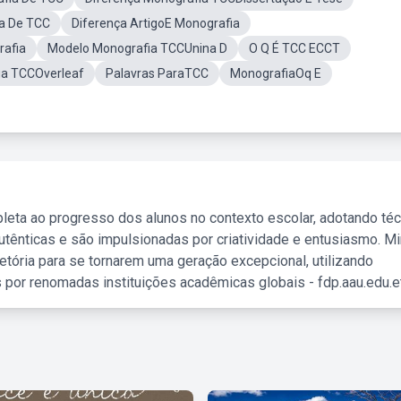
a De TCC
Diferença ArtigoE Monografia
afia
Modelo Monografia TCCUnina D
O Q É TCC ECCT
ia TCCOverleaf
Palavras ParaTCC
MonografiaOq E
leta ao progresso dos alunos no contexto escolar, adotando té
tênticas e são impulsionadas por criatividade e entusiasmo. M
etória para se tornarem uma geração excepcional, utilizando
 por renomadas instituições acadêmicas globais - fdp.aau.edu.et