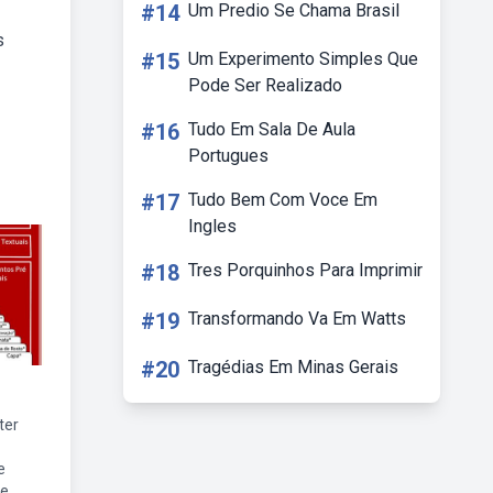
#14
Um Predio Se Chama Brasil
s
#15
Um Experimento Simples Que
Pode Ser Realizado
#16
Tudo Em Sala De Aula
Portugues
#17
Tudo Bem Com Voce Em
Ingles
#18
Tres Porquinhos Para Imprimir
#19
Transformando Va Em Watts
#20
Tragédias Em Minas Gerais
ter
e
te