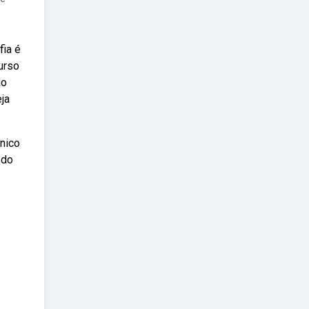
fia é
urso
ao
ja
único
 do