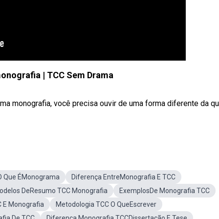
monografia | TCC Sem Drama
ma monografia, você precisa ouvir de uma forma diferente da q
O Que ÉMonograma
Diferença EntreMonografia E TCC
odelos DeResumo TCC Monografia
ExemplosDe Monografia TCC
C E Monografia
Metodologia TCC O QueEscrever
fia De TCC
Diferença Monografia TCCDissertação E Tese