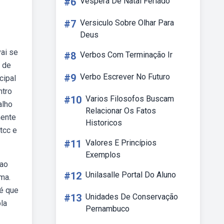
#6
Vespera De Natal Feriado
#7
Versiculo Sobre Olhar Para
Deus
ai se
#8
Verbos Com Terminação Ir
 de
#9
Verbo Escrever No Futuro
cipal
ntro
#10
Varios Filosofos Buscam
alho
Relacionar Os Fatos
mente
Historicos
tcc e
#11
Valores E Princípios
Exemplos
 ao
#12
Unilasalle Portal Do Aluno
ma.
 é que
#13
Unidades De Conservação
la
Pernambuco