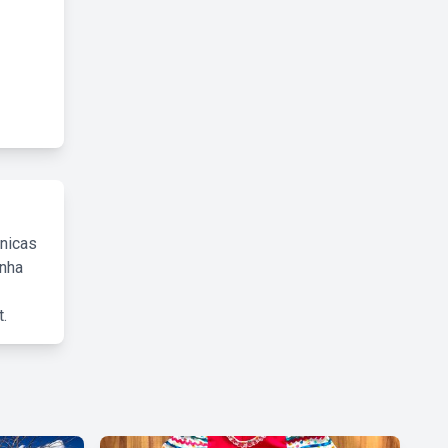
cnicas
inha
.