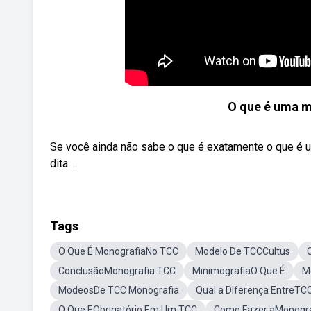
O que é uma 
Se você ainda não sabe o que é exatamente o que é u
dita ...
Tags
O Que É MonografiaNo TCC
Modelo De TCCCultus
ConclusãoMonografia TCC
MinimografiaO Que É
M
ModeosDe TCC Monografia
Qual a Diferença EntreTC
O Que EObrigatório Em Um TCC
Como Fazer aMonogra