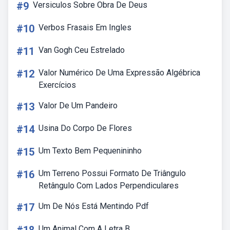
#9
Versiculos Sobre Obra De Deus
#10
Verbos Frasais Em Ingles
#11
Van Gogh Ceu Estrelado
#12
Valor Numérico De Uma Expressão Algébrica
Exercícios
#13
Valor De Um Pandeiro
#14
Usina Do Corpo De Flores
#15
Um Texto Bem Pequenininho
#16
Um Terreno Possui Formato De Triângulo
Retângulo Com Lados Perpendiculares
#17
Um De Nós Está Mentindo Pdf
Um Animal Com A Letra B