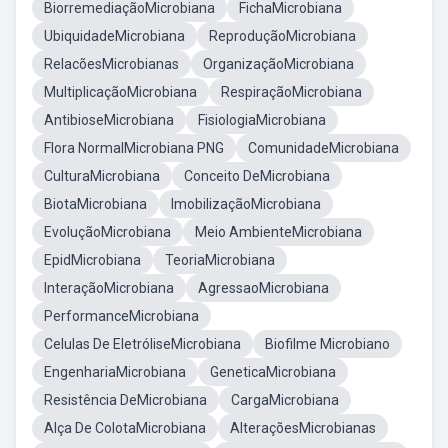
BiorremediaçãoMicrobiana
FichaMicrobiana
UbiquidadeMicrobiana
ReproduçãoMicrobiana
RelacõesMicrobianas
OrganizaçãoMicrobiana
MultiplicaçãoMicrobiana
RespiraçãoMicrobiana
AntibioseMicrobiana
FisiologiaMicrobiana
Flora NormalMicrobiana PNG
ComunidadeMicrobiana
CulturaMicrobiana
Conceito DeMicrobiana
BiotaMicrobiana
ImobilizaçãoMicrobiana
EvoluçãoMicrobiana
Meio AmbienteMicrobiana
EpidMicrobiana
TeoriaMicrobiana
InteraçãoMicrobiana
AgressaoMicrobiana
PerformanceMicrobiana
Celulas De EletróliseMicrobiana
Biofilme Microbiano
EngenhariaMicrobiana
GeneticaMicrobiana
Resistência DeMicrobiana
CargaMicrobiana
Alça De ColotaMicrobiana
AlteraçõesMicrobianas