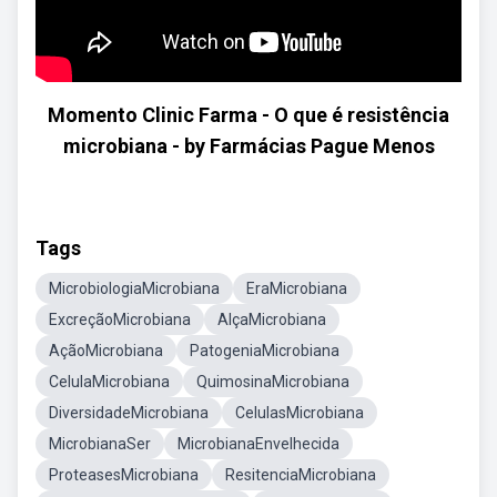
Momento Clinic Farma - O que é resistência
microbiana - by Farmácias Pague Menos
Tags
MicrobiologiaMicrobiana
EraMicrobiana
ExcreçãoMicrobiana
AlçaMicrobiana
AçãoMicrobiana
PatogeniaMicrobiana
CelulaMicrobiana
QuimosinaMicrobiana
DiversidadeMicrobiana
CelulasMicrobiana
MicrobianaSer
MicrobianaEnvelhecida
ProteasesMicrobiana
ResitenciaMicrobiana