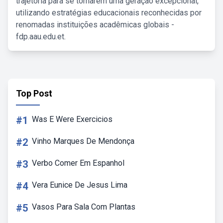
trajetória para se tornarem uma geração excepcional,
utilizando estratégias educacionais reconhecidas por
renomadas instituições acadêmicas globais -
fdp.aau.edu.et.
Top Post
#1
Was E Were Exercicios
#2
Vinho Marques De Mendonça
#3
Verbo Comer Em Espanhol
#4
Vera Eunice De Jesus Lima
#5
Vasos Para Sala Com Plantas