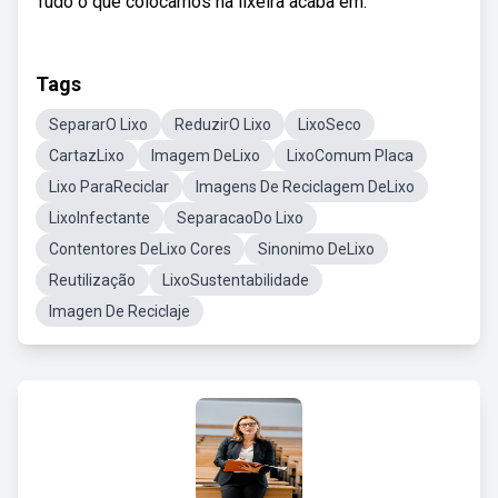
Tudo o que colocamos na lixeira acaba em.
Tags
SepararO Lixo
ReduzirO Lixo
LixoSeco
CartazLixo
Imagem DeLixo
LixoComum Placa
Lixo ParaReciclar
Imagens De Reciclagem DeLixo
LixoInfectante
SeparacaoDo Lixo
Contentores DeLixo Cores
Sinonimo DeLixo
Reutilização
LixoSustentabilidade
Imagen De Reciclaje