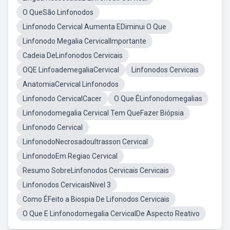
O QueSão Linfonodos
Linfonodo Cervical Aumenta EDiminui O Que
Linfonodo Megalia CervicalImportante
Cadeia DeLinfonodos Cervicais
OQE LinfoademegaliaCervical
Linfonodos Cervicais
AnatomiaCervical Linfonodos
Linfonodo CervicalCacer
O Que ÉLinfonodomegalias
Linfonodomegalia Cervical Tem QueFazer Biópsia
Linfonodo Cervical
LinfonodoNecrosadoultrasson Cervical
LinfonodoEm Regiao Cervical
Resumo SobreLinfonodos Cervicais Cervicais
Linfonodos CervicaisNivel 3
Como ÉFeito a Biospia De Lifonodos Cervicais
O Que E Linfonodomegalia CervicalDe Aspecto Reativo