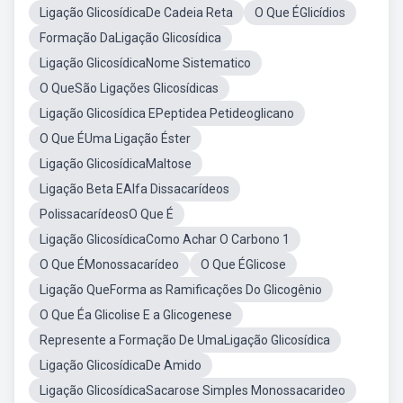
Ligação GlicosídicaDe Cadeia Reta
O Que ÉGlicídios
Formação DaLigação Glicosídica
Ligação GlicosídicaNome Sistematico
O QueSão Ligações Glicosídicas
Ligação Glicosídica EPeptidea Petideoglicano
O Que ÉUma Ligação Éster
Ligação GlicosídicaMaltose
Ligação Beta EAlfa Dissacarídeos
PolissacarídeosO Que É
Ligação GlicosídicaComo Achar O Carbono 1
O Que ÉMonossacarídeo
O Que ÉGlicose
Ligação QueForma as Ramificações Do Glicogênio
O Que Éa Glicolise E a Glicogenese
Represente a Formação De UmaLigação Glicosídica
Ligação GlicosídicaDe Amido
Ligação GlicosídicaSacarose Simples Monossacarideo