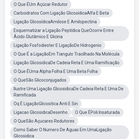
O Que ÉUm Açúcar Redutor
Carboidratos Com Ligação GlicosídicaAlfa E Beta
Ligação GlicosídicaAmilose E Amilopectina
Esquematizar a Ligação Peptídica QueOcorre Entre
Ácido Glutâmico E Glicina
Ligação Fosfodiester E LigaçãoDe Hidrogenio
O Que É a LigaçãoEm Tiangulo Tracilhado Na Molécula
Ligação GlicosidicaDe Cadeia Reta E Uma Ramificação
O Que ÉUma Alpha Folha E Uma Beta Folha
O QueSão Glicoconjugados
Ilustre Uma Ligação GlicosidicaDe Cadeia Reta E Uma De
Ramificada
Oq É LigaçãoGlicositica Anti E Sin
Ligacao GlicosidicaDesenho
O Que ÉPoli Insaturada
O QueSão Açucares Redutores
Como Saber O Numero De Aguas Em UmaLigação
Glicosidica