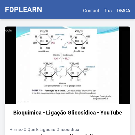
FDPLEARN
Contact
Tos
DMCA
Bioquímica - Ligação Glicosídica - YouTube
Home
>
O Que E Ligacao Glicosidica