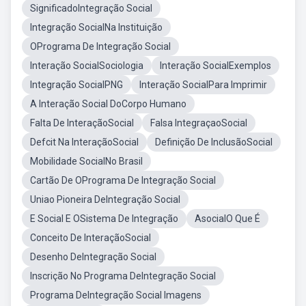
SignificadoIntegração Social
Integração SocialNa Instituição
OPrograma De Integração Social
Interação SocialSociologia
Interação SocialExemplos
Integração SocialPNG
Interação SocialPara Imprimir
A Interação Social DoCorpo Humano
Falta De InteraçãoSocial
Falsa IntegraçaoSocial
Defcit Na InteraçãoSocial
Definição De InclusãoSocial
Mobilidade SocialNo Brasil
Cartão De OPrograma De Integração Social
Uniao Pioneira DeIntegração Social
E Social E OSistema De Integração
AsocialO Que É
Conceito De InteraçãoSocial
Desenho DeIntegração Social
Inscrição No Programa DeIntegração Social
Programa DeIntegração Social Imagens