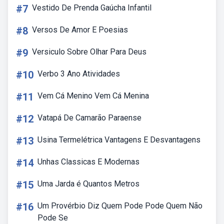
#7
Vestido De Prenda Gaúcha Infantil
#8
Versos De Amor E Poesias
#9
Versiculo Sobre Olhar Para Deus
#10
Verbo 3 Ano Atividades
#11
Vem Cá Menino Vem Cá Menina
#12
Vatapá De Camarão Paraense
#13
Usina Termelétrica Vantagens E Desvantagens
#14
Unhas Classicas E Modernas
#15
Uma Jarda é Quantos Metros
#16
Um Provérbio Diz Quem Pode Pode Quem Não
Pode Se