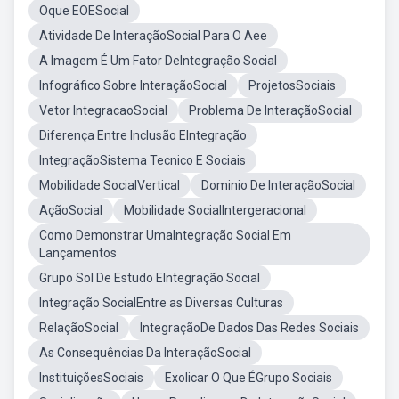
Oque EOESocial
Atividade De InteraçãoSocial Para O Aee
A Imagem É Um Fator DeIntegração Social
Infográfico Sobre InteraçãoSocial
ProjetosSociais
Vetor IntegracaoSocial
Problema De InteraçãoSocial
Diferença Entre Inclusão EIntegração
IntegraçãoSistema Tecnico E Sociais
Mobilidade SocialVertical
Dominio De InteraçãoSocial
AçãoSocial
Mobilidade SocialIntergeracional
Como Demonstrar UmaIntegração Social Em
Lançamentos
Grupo Sol De Estudo EIntegração Social
Integração SocialEntre as Diversas Culturas
RelaçãoSocial
IntegraçãoDe Dados Das Redes Sociais
As Consequências Da InteraçãoSocial
InstituiçõesSociais
Exolicar O Que ÉGrupo Sociais