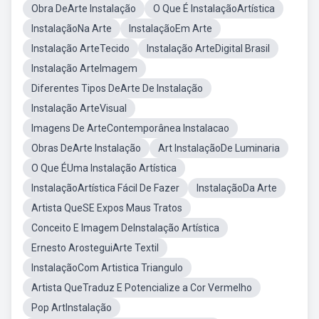
Obra DeArte Instalação
O Que É InstalaçãoArtística
InstalaçãoNa Arte
InstalaçãoEm Arte
Instalação ArteTecido
Instalação ArteDigital Brasil
Instalação ArteImagem
Diferentes Tipos DeArte De Instalação
Instalação ArteVisual
Imagens De ArteContemporânea Instalacao
Obras DeArte Instalação
Art InstalaçãoDe Luminaria
O Que ÉUma Instalação Artística
InstalaçãoArtística Fácil De Fazer
InstalaçãoDa Arte
Artista QueSE Expos Maus Tratos
Conceito E Imagem DeInstalação Artística
Ernesto ArosteguiArte Textil
InstalaçãoCom Artistica Triangulo
Artista QueTraduz E Potencialize a Cor Vermelho
Pop ArtInstalação