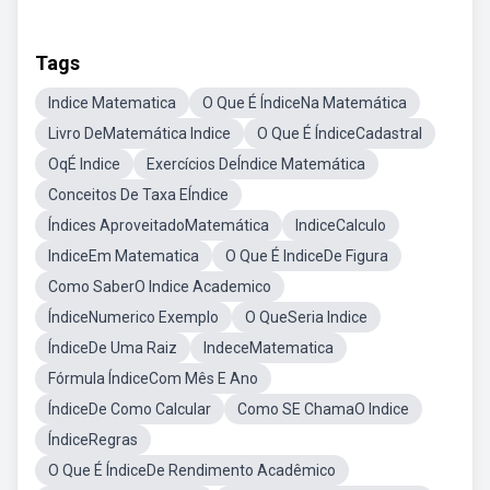
Tags
Indice Matematica
O Que É ÍndiceNa Matemática
Livro DeMatemática Indice
O Que É ÍndiceCadastral
OqÉ Indice
Exercícios DeÍndice Matemática
Conceitos De Taxa EÍndice
Índices AproveitadoMatemática
IndiceCalculo
IndiceEm Matematica
O Que É IndiceDe Figura
Como SaberO Indice Academico
ÍndiceNumerico Exemplo
O QueSeria Indice
ÍndiceDe Uma Raiz
IndeceMatematica
Fórmula ÍndiceCom Mês E Ano
ÍndiceDe Como Calcular
Como SE ChamaO Indice
ÍndiceRegras
O Que É ÍndiceDe Rendimento Acadêmico