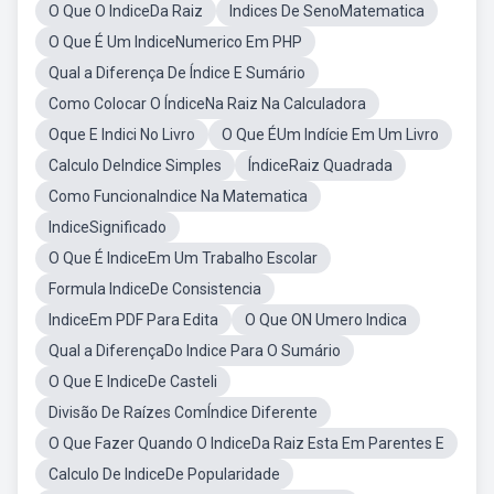
O Que O IndiceDa Raiz
Indices De SenoMatematica
O Que É Um IndiceNumerico Em PHP
Qual a Diferença De Índice E Sumário
Como Colocar O ÍndiceNa Raiz Na Calculadora
Oque E Indici No Livro
O Que ÉUm Indície Em Um Livro
Calculo DeIndice Simples
ÍndiceRaiz Quadrada
Como FuncionaIndice Na Matematica
IndiceSignificado
O Que É IndiceEm Um Trabalho Escolar
Formula IndiceDe Consistencia
IndiceEm PDF Para Edita
O Que ON Umero Indica
Qual a DiferençaDo Indice Para O Sumário
O Que E IndiceDe Casteli
Divisão De Raízes ComÍndice Diferente
O Que Fazer Quando O IndiceDa Raiz Esta Em Parentes E
Calculo De IndiceDe Popularidade