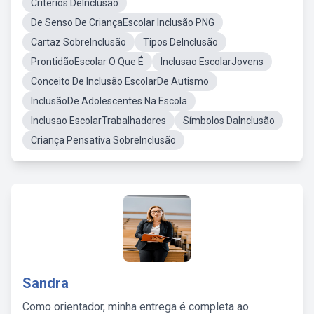
Criterios DeInclusão
De Senso De CriançaEscolar Inclusão PNG
Cartaz SobreInclusão
Tipos DeInclusão
ProntidãoEscolar O Que É
Inclusao EscolarJovens
Conceito De Inclusão EscolarDe Autismo
InclusãoDe Adolescentes Na Escola
Inclusao EscolarTrabalhadores
Símbolos DaInclusão
Criança Pensativa SobreInclusão
Sandra
Como orientador, minha entrega é completa ao