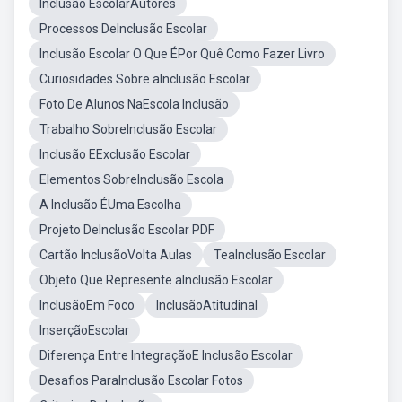
Inclusão EscolarAutores
Processos DeInclusão Escolar
Inclusão Escolar O Que ÉPor Quê Como Fazer Livro
Curiosidades Sobre aInclusão Escolar
Foto De Alunos NaEscola Inclusão
Trabalho SobreInclusão Escolar
Inclusão EExclusão Escolar
Elementos SobreInclusão Escola
A Inclusão ÉUma Escolha
Projeto DeInclusão Escolar PDF
Cartão InclusãoVolta Aulas
TeaInclusão Escolar
Objeto Que Represente aInclusão Escolar
InclusãoEm Foco
InclusãoAtitudinal
InserçãoEscolar
Diferença Entre IntegraçãoE Inclusão Escolar
Desafios ParaInclusão Escolar Fotos