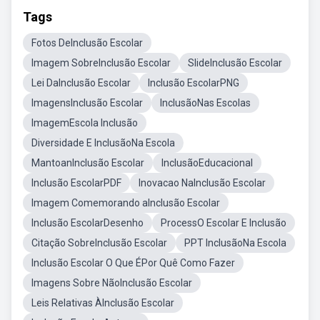
Tags
Fotos DeInclusão Escolar
Imagem SobreInclusão Escolar
SlideInclusão Escolar
Lei DaInclusão Escolar
Inclusão EscolarPNG
ImagensInclusão Escolar
InclusãoNas Escolas
ImagemEscola Inclusão
Diversidade E InclusãoNa Escola
MantoanInclusão Escolar
InclusãoEducacional
Inclusão EscolarPDF
Inovacao NaInclusão Escolar
Imagem Comemorando aInclusão Escolar
Inclusão EscolarDesenho
ProcessO Escolar E Inclusão
Citação SobreInclusão Escolar
PPT InclusãoNa Escola
Inclusão Escolar O Que ÉPor Quê Como Fazer
Imagens Sobre NãoInclusão Escolar
Leis Relativas ÀInclusão Escolar