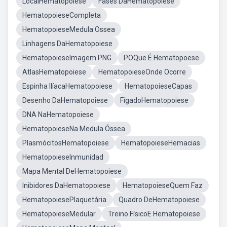
LocalHematopoiese
Fases DaHematopoiese
HematopoieseCompleta
HematopoieseMedula Ossea
Linhagens DaHematopoiese
HematopoieseImagem PNG
POQue É Hematopoese
AtlasHematopoiese
HematopoieseOnde Ocorre
Espinha IlíacaHematopoiese
HematopoieseCapas
Desenho DaHematopoiese
FígadoHematopoiese
DNA NaHematopoiese
HematopoieseNa Medula Óssea
PlasmócitosHematopoiese
HematopoieseHemacias
HematopoieseInmunidad
Mapa Mental DeHematopoiese
Inibidores DaHematopoiese
HematopoieseQuem Faz
HematopoiesePlaquetária
Quadro DeHematopoiese
HematopoieseMedular
Treino FísicoE Hematopoiese