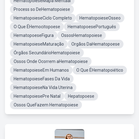
HematopoieseMapa Mentaal
Process so DeHematopoiese
HematopoieseCiclo Completo
HematopoieseOsseo
O Que ÉHemocitopoese
HematopoesePortuguês
HematopoeseFigura
OssosHematopoiese
HematopoieseMaturação
Orgãos DaHematopoese
Órgãos SecundárioHematopoiese
Ossos Onde Ocorrem aHematopoiese
HematopoieseEm Humanos
O Que ÉHematopoiético
HematopoieseFases Da Vida
HematopoieseNa Vida Uterina
HematopoiesePre Natal
Hepatopoese
Ossos QueFazem Hematopoiese