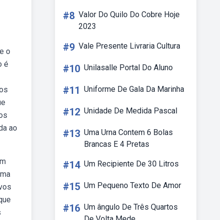
#8
Valor Do Quilo Do Cobre Hoje
2023
#9
Vale Presente Livraria Cultura
e o
o é
#10
Unilasalle Portal Do Aluno
#11
Uniforme De Gala Da Marinha
dos
ue
#12
Unidade De Medida Pascal
ros
da ao
#13
Uma Urna Contem 6 Bolas
Brancas E 4 Pretas
um
#14
Um Recipiente De 30 Litros
uma
#15
Um Pequeno Texto De Amor
ovos
 que
#16
Um ângulo De Três Quartos
s
De Volta Mede