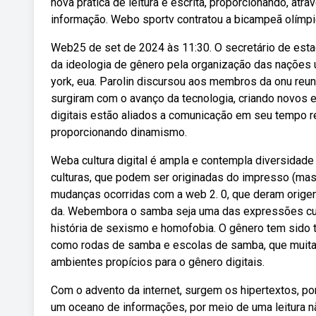
nova prática de leitura e escrita, proporcionando, atra
informação. Webo sportv contratou a bicampeã olímpi
Web25 de set de 2024 às 11:30. O secretário de estado
da ideologia de gênero pela organização das nações u
york, eua. Parolin discursou aos membros da onu reu
surgiram com o avanço da tecnologia, criando novos e
digitais estão aliados a comunicação em seu tempo r
proporcionando dinamismo.
Weba cultura digital é ampla e contempla diversidad
culturas, que podem ser originadas do impresso (ma
mudanças ocorridas com a web 2. 0, que deram origen
da. Webembora o samba seja uma das expressões cult
história de sexismo e homofobia. O gênero tem sido
como rodas de samba e escolas de samba, que muita
ambientes propícios para o gênero digitais.
Com o advento da internet, surgem os hipertextos, p
um oceano de informações, por meio de uma leitura nã