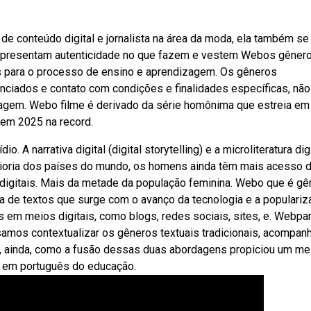
e conteúdo digital e jornalista na área da moda, ela também se
 representam autenticidade no que fazem e vestem Webos gêner
s para o processo de ensino e aprendizagem. Os gêneros
nciados e contato com condições e finalidades específicas, não
uagem. Webo filme é derivado da série homônima que estreia em
r em 2025 na record.
. A narrativa digital (digital storytelling) e a microliteratura digi
maioria dos países do mundo, os homens ainda têm mais acesso 
digitais. Mais da metade da população feminina. Webo que é gê
oria de textos que surge com o avanço da tecnologia e a populari
s em meios digitais, como blogs, redes sociais, sites, e. Webpa
samos contextualizar os gêneros textuais tradicionais, acompanh
e, ainda, como a fusão dessas duas abordagens propiciou um me
s em português do educação.