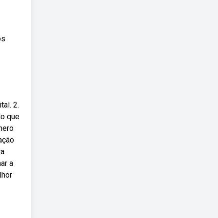
os
tal. 2.
do que
nero
zação
ra
ar a
lhor