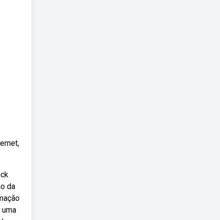
ernet,
eck
ão da
rmação
a uma