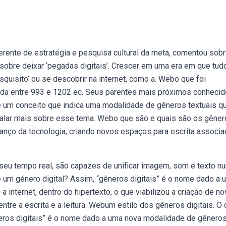
gerente de estratégia e pesquisa cultural da meta, comentou sobr
obre deixar ‘pegadas digitais’. Crescer em uma era em que tud
quisito’ ou se descobrir na internet, como a. Webo que foi
tada entre 993 e 1202 ec. Seus parentes mais próximos conheci
é um conceito que indica uma modalidade de gêneros textuais q
s falar mais sobre esse tema. Webo que são e quais são os gêne
anço da tecnologia, criando novos espaços para escrita associa
seu tempo real, são capazes de unificar imagem, som e texto n
um género digital? Assim, “gêneros digitais” é o nome dado a 
 internet, dentro do hipertexto, o que viabilizou a criação de n
ntre a escrita e a leitura. Webum estilo dos gêneros digitais. O
eros digitais” é o nome dado a uma nova modalidade de gênero