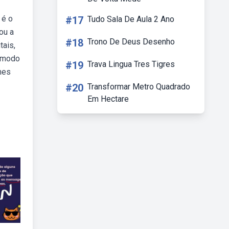
 é o
#17
Tudo Sala De Aula 2 Ano
ou a
#18
Trono De Deus Desenho
tais,
e modo
#19
Trava Lingua Tres Tigres
mes
#20
Transformar Metro Quadrado
Em Hectare