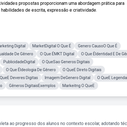
ividades propostas proporcionam uma abordagem prática para
abilidades de escrita, expressão e criatividade.
keting Digital
MarketDigital O Que É
Genero CausoO Que É
ualdade De Gênero
O Que ÉMKT Digital
O Que ÉIdentidad E De Gê
PublicidadeDigital
O QueSao Generos Digitais
O Que ÉIdeologia De Gênero
O QueE Direto Digitais
QueE Deveres Digitas
Imagem DeGenero Digital
O QueE Legenda
ro
Gêneros DigitaisExemplos
Markeitng O QueE
leta ao progresso dos alunos no contexto escolar, adotando té