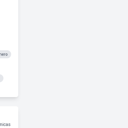
nero
cnicas