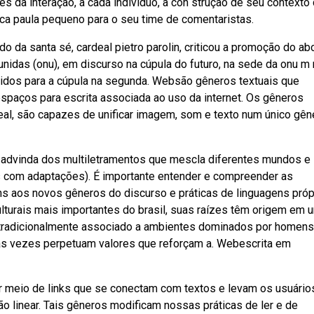
vés da interação, a cada indivíduo, a con strução de seu contexto
ca paula pequeno para o seu time de comentaristas.
 da santa sé, cardeal pietro parolin, criticou a promoção do ab
nidas (onu), em discurso na cúpula do futuro, na sede da onu m
nidos para a cúpula na segunda. Websão gêneros textuais que
spaços para escrita associada ao uso da internet. Os gêneros
eal, são capazes de unificar imagem, som e texto num único gên
e advinda dos multiletramentos que mescla diferentes mundos e
s com adaptações). É importante entender e compreender as
s aos novos gêneros do discurso e práticas de linguagens próp
urais mais importantes do brasil, suas raízes têm origem em 
 tradicionalmente associado a ambientes dominados por homens
s vezes perpetuam valores que reforçam a. Webescrita em
or meio de links que se conectam com textos e levam os usuário
o linear. Tais gêneros modificam nossas práticas de ler e de