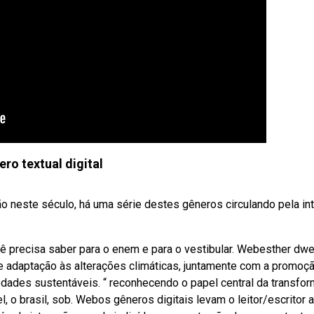
ro textual digital
o neste século, há uma série destes gêneros circulando pela int
ê precisa saber para o enem e para o vestibular. Webesther dw
 e adaptação às alterações climáticas, juntamente com a promoç
edades sustentáveis. “ reconhecendo o papel central da transfo
, o brasil, sob. Webos gêneros digitais levam o leitor/escritor 