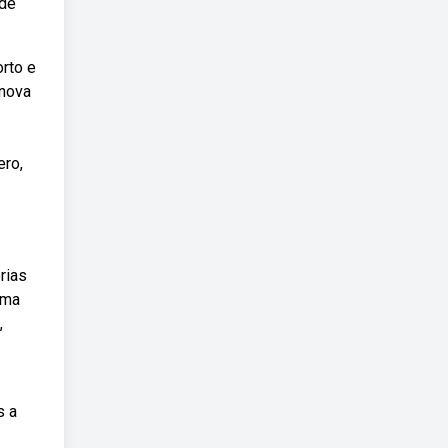
 de
orto e
 nova
ero,
rias
uma
,
s a