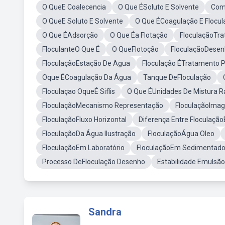
O QueE Coalecencia
O Que ÉSoluto E Solvente
Com
O QueE Soluto E Solvente
O Que ÉCoagulação E Flocul
O Que ÉAdsorção
O Que Éa Flotação
FloculaçãoTr
FloculanteO Que É
O QueFlotoção
FloculaçãoDese
FloculaçãoEstação De Agua
Floculação ÉTratamento P
Oque ÉCoagulação Da Água
Tanque DeFloculação
Floculaçao OqueÉ Siflis
O Que ÉUnidades De Mistura R
FloculaçãoMecanismo Representação
FloculaçãoIma
FloculaçãoFluxo Horizontal
Diferença Entre Floculaçã
FloculaçãoDa Água Ilustração
FloculaçãoÁgua Oleo
FloculaçãoEm Laboratório
FloculaçãoEm Sedimentado
Processo DeFloculação Desenho
Estabilidade Emulsão
Sandra