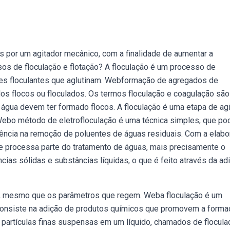
s por um agitador mecânico, com a finalidade de aumentar a
sos de floculação e flotação? A floculação é um processo de
tes floculantes que aglutinam. Webformação de agregados de
os flocos ou floculados. Os termos floculação e coagulação são
água devem ter formado flocos. A floculação é uma etapa de ag
ebo método de eletrofloculação é uma técnica simples, que po
ciência na remoção de poluentes de águas residuais. Com a elab
 processa parte do tratamento de águas, mais precisamente o
ias sólidas e substâncias líquidas, o que é feito através da ad
va, mesmo que os parâmetros que regem. Weba floculação é um
 consiste na adição de produtos químicos que promovem a forma
artículas finas suspensas em um líquido, chamados de flocul