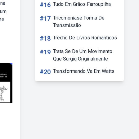
 na
#16
Tudo Em Grãos Farroupilha
 um
#17
Tricomoníase Forma De
se.
Transmissão
#18
Trecho De Livros Românticos
#19
Trata Se De Um Movimento
Que Surgiu Originalmente
#20
Transformando Va Em Watts