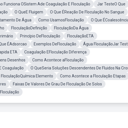
o Funciona OSistem Ade Coagulação E Floculação
Jar TesteO Que
ação
O QueE Fluigem
O Que ÉReação De Floculação No Sangue
atamento De Água
Como UsamosFloculação
O Que ÉCoalescênci
nho
FloculaçãoDefinição
FloculaçãoDa Água
rimário
Princípio DeFloculação
FloculaçãoETA
Que ÉAdsorcao
Exemplos DeFloculação
Água FloculaçãoJar Test
apida ETA
Coagulação EFloculação Diferença
gens Desenhos
Como Acontece aFloculação
oE Coagulação
O QueSeria Soluções Descendentes De Fluidos Na Cro
FloculaçãoQuímica Elemento
Como Acontece a Floculação Etapas
res
Faixas De Valores De Grau De Floculação De Solos
Floculação