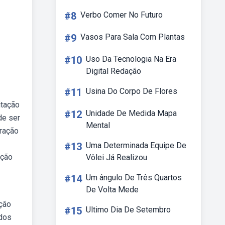
#8
Verbo Comer No Futuro
#9
Vasos Para Sala Com Plantas
#10
Uso Da Tecnologia Na Era
Digital Redação
#11
Usina Do Corpo De Flores
itação
#12
Unidade De Medida Mapa
de ser
Mental
oração
#13
Uma Determinada Equipe De
ição
Vôlei Já Realizou
#14
Um ângulo De Três Quartos
De Volta Mede
ção
#15
Ultimo Dia De Setembro
ados