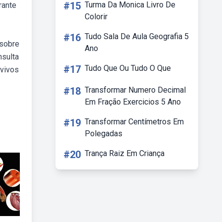
#15
Turma Da Monica Livro De
rante
Colorir
#16
Tudo Sala De Aula Geografia 5
 sobre
Ano
nsulta
#17
Tudo Que Ou Tudo O Que
 vivos
#18
Transformar Numero Decimal
Em Fração Exercicios 5 Ano
#19
Transformar Centímetros Em
Polegadas
#20
Trança Raiz Em Criança