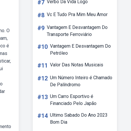
#7
Verbo Da Vida Logo
#8
Vc E Tudo Pra Mim Meu Amor
#9
Vantagem E Desvantagem Do
no. O
Transporte Ferroviário
uam,
ico é
#10
Vantagem E Desvantagem Do
Petróleo
emas
ticar,
#11
Valor Das Notas Musicais
ui
#12
Um Número Inteiro é Chamado
do
De Palíndromo
dar
#13
Um Carro Esportivo é
Financiado Pelo Japão
#14
Ultimo Sabado Do Ano 2023
Bom Dia
amento