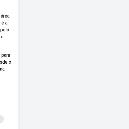
 área
 é a
 pelo
 e
 para
esde o
uma
d