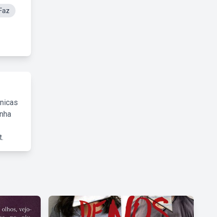
eFaz
cnicas
inha
.