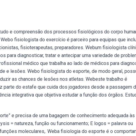
studo e compreensão dos processos fisiológicos do corpo huma
. Webo fisiologista do exercício é parceiro para equipas que incl
ionistas, fisioterapeutas, preparadores. Webum fisiologista clín
os para diagnosticar, tratar e antecipar uma variedade de probl
rofissional médico que trabalha ao lado de médicos para diagnos
de e lesões. Webo fisiologista do esporte, de modo geral, poss
duzir as chances de lesões nos atletas. Webeste trabalho é
ez parte do estafe que cuida dos jogadores desde a passagem 
ência integrativa que objetiva estudar a função dos órgãos. Estu
esporte” e precisa de uma bagagem de conhecimento adequada às
ysis = natureza, função ou funcionamento; E logos = palavra ou
s funções moleculares,. Weba fisiologia do esporte é o comport