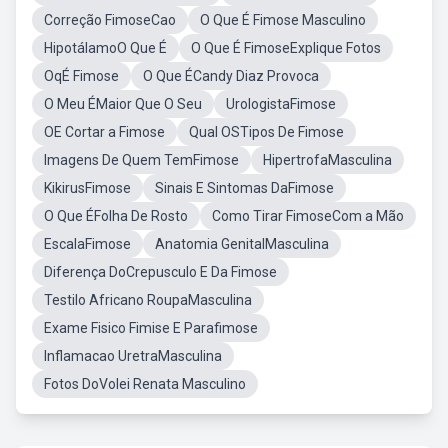
Correção FimoseCao
O Que É Fimose Masculino
HipotálamoO Que É
O Que É FimoseExplique Fotos
OqÉ Fimose
O Que ÉCandy Diaz Provoca
O Meu ÉMaior Que O Seu
UrologistaFimose
OE Cortar a Fimose
Qual OSTipos De Fimose
Imagens De Quem TemFimose
HipertrofaMasculina
KikirusFimose
Sinais E Sintomas DaFimose
O Que ÉFolha De Rosto
Como Tirar FimoseCom a Mão
EscalaFimose
Anatomia GenitalMasculina
Diferença DoCrepusculo E Da Fimose
Testilo Africano RoupaMasculina
Exame Fisico Fimise E Parafimose
Inflamacao UretraMasculina
Fotos DoVolei Renata Masculino