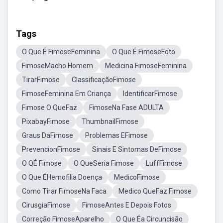
Tags
O Que É FimoseFeminina
O Que É FimoseFoto
FimoseMacho Homem
Medicina FimoseFeminina
TirarFimose
ClassificaçãoFimose
FimoseFeminina Em Criança
IdentificarFimose
Fimose O QueFaz
FimoseNa Fase ADULTA
PixabayFimose
ThumbnailFimose
Graus DaFimose
Problemas EFimose
PrevencionFimose
Sinais E Sintomas DeFimose
O QÉ Fimose
O QueSeria Fimose
LuffFimose
O Que ÉHemofilia Doença
MedicoFimose
Como Tirar FimoseNa Faca
Medico QueFaz Fimose
CirusgiaFimose
FimoseAntes E Depois Fotos
Correção FimoseAparelho
O Que Éa Circuncisão