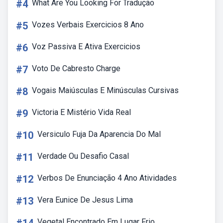
#4
What Are You Looking For Tradução
#5
Vozes Verbais Exercicios 8 Ano
#6
Voz Passiva E Ativa Exercicios
#7
Voto De Cabresto Charge
#8
Vogais Maiúsculas E Minúsculas Cursivas
#9
Victoria E Mistério Vida Real
#10
Versiculo Fuja Da Aparencia Do Mal
#11
Verdade Ou Desafio Casal
#12
Verbos De Enunciação 4 Ano Atividades
#13
Vera Eunice De Jesus Lima
Vegetal Encontrado Em Lugar Frio