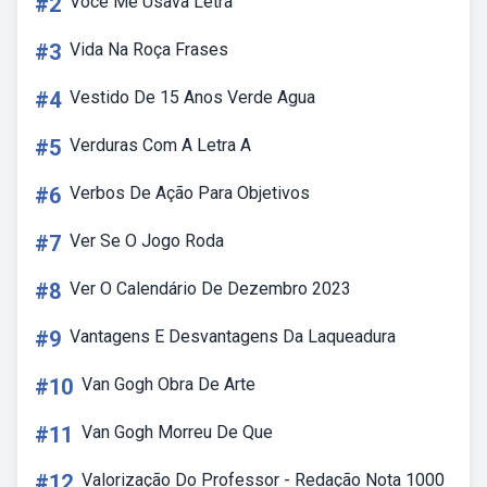
#2
Você Me Usava Letra
#3
Vida Na Roça Frases
#4
Vestido De 15 Anos Verde Agua
#5
Verduras Com A Letra A
#6
Verbos De Ação Para Objetivos
#7
Ver Se O Jogo Roda
#8
Ver O Calendário De Dezembro 2023
#9
Vantagens E Desvantagens Da Laqueadura
#10
Van Gogh Obra De Arte
#11
Van Gogh Morreu De Que
#12
Valorização Do Professor - Redação Nota 1000