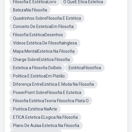
Filosofia E EstéticaLivro
O QueÉ Ética Estetica
BelezaNa Filosofia
Quadrinhos SobreFilosofia E Estética
Conceito De EsteticaEm Filosofia
Filosofía EstéticaDesenhos
Vídeos Estética De FilosofiaInglesa
Mapa MentalEstetica Na Filosofia
Charge SobreEstética Filosofia
Estetica a Filosofia DoBelo
EstéticaFilosófica
Política E EstéticaEm Platão
Diferença EntreEstética E Moda Na Filosofia
PowerPoint SobreFilosofia E Estetica
Filosofia EstéticaTeoria Filosofica Plata O
Poética Estética NaArte
ETICA Estetica ELogica Na Filosofia
Plano De Aulaa Estetica Na Filosofia