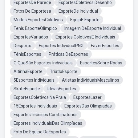
EsportesDe Parede
EsportesColetivos Desenho
Fotos De Esportesa
EsporteDe Individual
Muitos EsportesColetivos
EquipE Esporte
Tenis EsporteOlimpico
Imagem DeEsporte Individual
EsportesVariados
Esportes ColetivosE Individuais
Desporto
Esportes IndividualPNG
FazerEsportes
TênisEsportes
Práticas DeEsportes
O QueSão Esportes Individuais
EsportesSobre Rodas
AltinhaEsporte
TriatloEsporte
5Esportes Individuais
Atletas IndividuaisMasculinos
SkateEsporte
IdeiasEsportes
EsportesColetivos Na Praia
EsportesLazer
15Esportes Individuais
EsportesDas Olimpiadas
EsportesTécnicos Combinatórios
Esportes IndividuaisDas Olimpíadas
Foto De Equipe DeEsportes