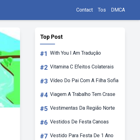
Contact
Tos
DMCA
Top Post
#1
With You I Am Tradução
#2
Vitamina C Efeitos Colaterais
#3
Vídeo Do Pai Com A Filha Sofia
#4
Viagem A Trabalho Tem Crase
#5
Vestimentas Da Região Norte
#6
Vestidos De Festa Canoas
#7
Vestido Para Festa De 1 Ano