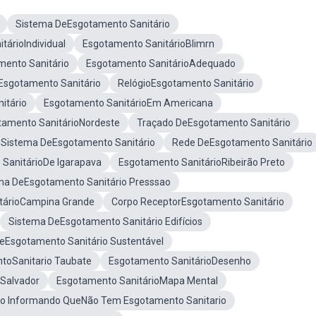
Sistema DeEsgotamento Sanitário
tárioIndividual
Esgotamento SanitárioBlimrn
ento Sanitário
Esgotamento SanitárioAdequado
eEsgotamento Sanitário
RelógioEsgotamento Sanitário
itário
Esgotamento SanitárioEm Americana
tamento SanitárioNordeste
Traçado DeEsgotamento Sanitário
e Sistema DeEsgotamento Sanitário
Rede DeEsgotamento Sanitário
SanitárioDe Igarapava
Esgotamento SanitárioRibeirão Preto
ma DeEsgotamento Sanitário Presssao
tárioCampina Grande
Corpo ReceptorEsgotamento Sanitário
Sistema DeEsgotamento Sanitário Edifícios
eEsgotamento Sanitário Sustentável
toSanitario Taubate
Esgotamento SanitárioDesenho
oSalvador
Esgotamento SanitárioMapa Mental
ão Informando QueNão Tem Esgotamento Sanitario