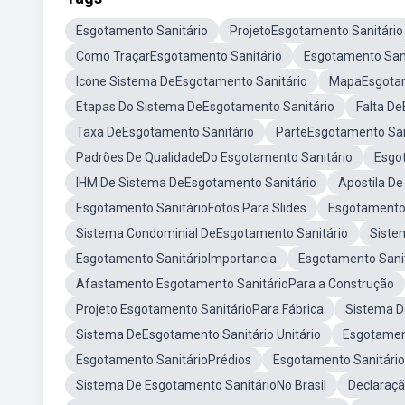
Esgotamento Sanitário
ProjetoEsgotamento Sanitário
Como TraçarEsgotamento Sanitário
Esgotamento Sani
Icone Sistema DeEsgotamento Sanitário
MapaEsgotam
Etapas Do Sistema DeEsgotamento Sanitário
Falta D
Taxa DeEsgotamento Sanitário
ParteEsgotamento San
Padrões De QualidadeDo Esgotamento Sanitário
Esgo
IHM De Sistema DeEsgotamento Sanitário
Apostila D
Esgotamento SanitárioFotos Para Slides
Esgotamento 
Sistema Condominial DeEsgotamento Sanitário
Siste
Esgotamento SanitárioImportancia
Esgotamento Sani
Afastamento Esgotamento SanitárioPara a Construção
Projeto Esgotamento SanitárioPara Fábrica
Sistema D
Sistema DeEsgotamento Sanitário Unitário
Esgotamen
Esgotamento SanitárioPrédios
Esgotamento Sanitári
Sistema De Esgotamento SanitárioNo Brasil
Declaraç