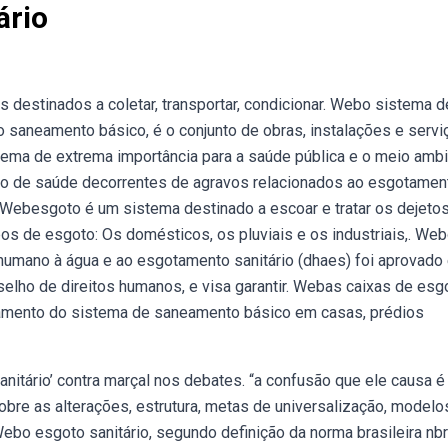
ário
 destinados a coletar, transportar, condicionar. Webo sistema d
saneamento básico, é o conjunto de obras, instalações e servi
tema de extrema importância para a saúde pública e o meio ambi
co de saúde decorrentes de agravos relacionados ao esgotamen
. Webesgoto é um sistema destinado a escoar e tratar os dejeto
os de esgoto: Os domésticos, os pluviais e os industriais,. We
humano à água e ao esgotamento sanitário (dhaes) foi aprovado
elho de direitos humanos, e visa garantir. Webas caixas de esg
namento do sistema de saneamento básico em casas, prédios
anitário’ contra marçal nos debates. “a confusão que ele causa 
re as alterações, estrutura, metas de universalização, modelo
ebo esgoto sanitário, segundo definição da norma brasileira nb