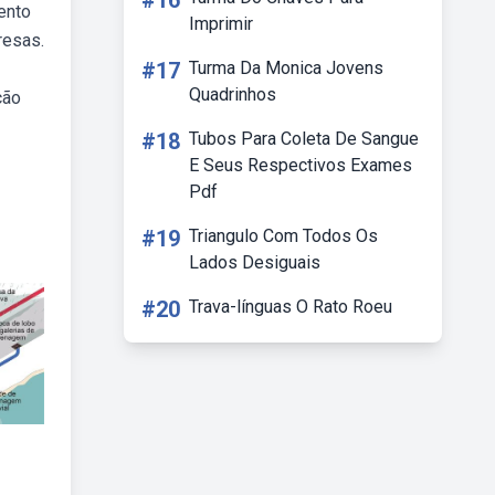
#16
ento
Imprimir
resas.
#17
Turma Da Monica Jovens
Quadrinhos
ção
#18
Tubos Para Coleta De Sangue
E Seus Respectivos Exames
Pdf
#19
Triangulo Com Todos Os
Lados Desiguais
#20
Trava-línguas O Rato Roeu