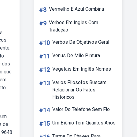
#8
Vermelho E Azul Combina
#9
Verbos Em Ingles Com
Tradução
e
ços
#10
Verbos De Objetivos Geral
ente.
#11
Venus De Milo Pintura
to
s dos
#12
Vegetais Em Inglês Nomes
bo que
 em
#13
Varios Filosofos Buscam
oto
Relacionar Os Fatos
Historicos
#14
Valor Do Telefone Sem Fio
é um
#15
Um Biênio Tem Quantos Anos
s de
r 9648
Turma Do Chaves Para