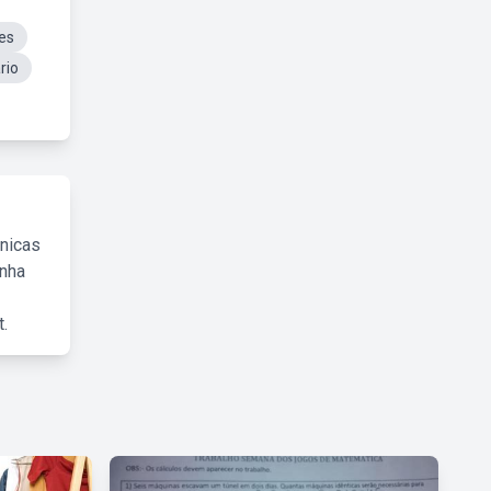
es
rio
cnicas
inha
.