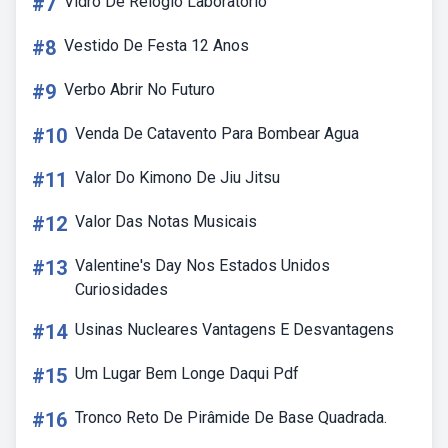
#7
Vidro De Relogio Laboratorio
#8
Vestido De Festa 12 Anos
#9
Verbo Abrir No Futuro
#10
Venda De Catavento Para Bombear Agua
#11
Valor Do Kimono De Jiu Jitsu
#12
Valor Das Notas Musicais
#13
Valentine's Day Nos Estados Unidos
Curiosidades
#14
Usinas Nucleares Vantagens E Desvantagens
#15
Um Lugar Bem Longe Daqui Pdf
#16
Tronco Reto De Pirâmide De Base Quadrada.