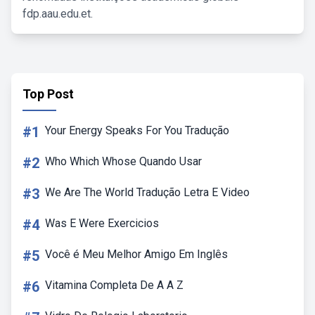
fdp.aau.edu.et.
Top Post
#1
Your Energy Speaks For You Tradução
#2
Who Which Whose Quando Usar
#3
We Are The World Tradução Letra E Video
#4
Was E Were Exercicios
#5
Você é Meu Melhor Amigo Em Inglês
#6
Vitamina Completa De A A Z