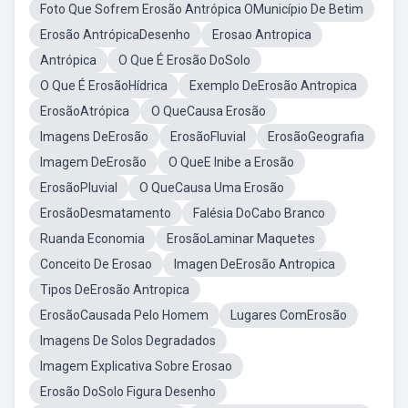
Foto Que Sofrem Erosão Antrópica OMunicípio De Betim
Erosão AntrópicaDesenho
Erosao Antropica
Antrópica
O Que É Erosão DoSolo
O Que É ErosãoHídrica
Exemplo DeErosão Antropica
ErosãoAtrópica
O QueCausa Erosão
Imagens DeErosão
ErosãoFluvial
ErosãoGeografia
Imagem DeErosão
O QueE Inibe a Erosão
ErosãoPluvial
O QueCausa Uma Erosão
ErosãoDesmatamento
Falésia DoCabo Branco
Ruanda Economia
ErosãoLaminar Maquetes
Conceito De Erosao
Imagen DeErosão Antropica
Tipos DeErosão Antropica
ErosãoCausada Pelo Homem
Lugares ComErosão
Imagens De Solos Degradados
Imagem Explicativa Sobre Erosao
Erosão DoSolo Figura Desenho