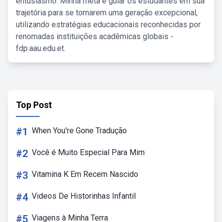
entusiasmo. Minha meta é guiar os estudantes em sua
trajetória para se tornarem uma geração excepcional,
utilizando estratégias educacionais reconhecidas por
renomadas instituições acadêmicas globais -
fdp.aau.edu.et.
Top Post
#1
When You're Gone Tradução
#2
Você é Muito Especial Para Mim
#3
Vitamina K Em Recem Nascido
#4
Videos De Historinhas Infantil
#5
Viagens à Minha Terra