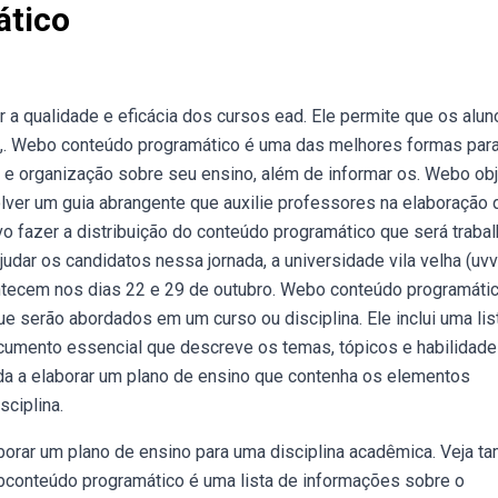
ático
 a qualidade e eficácia dos cursos ead. Ele permite que os alun
,. Webo conteúdo programático é uma das melhores formas par
e e organização sobre seu ensino, além de informar os. Webo obj
lver um guia abrangente que auxilie professores na elaboração 
o fazer a distribuição do conteúdo programático que será traba
judar os candidatos nessa jornada, a universidade vila velha (uvv
ntecem nos dias 22 e 29 de outubro. Webo conteúdo programáti
e serão abordados em um curso ou disciplina. Ele inclui uma lis
umento essencial que descreve os temas, tópicos e habilidad
a a elaborar um plano de ensino que contenha os elementos
ciplina.
orar um plano de ensino para uma disciplina acadêmica. Veja 
ebconteúdo programático é uma lista de informações sobre o