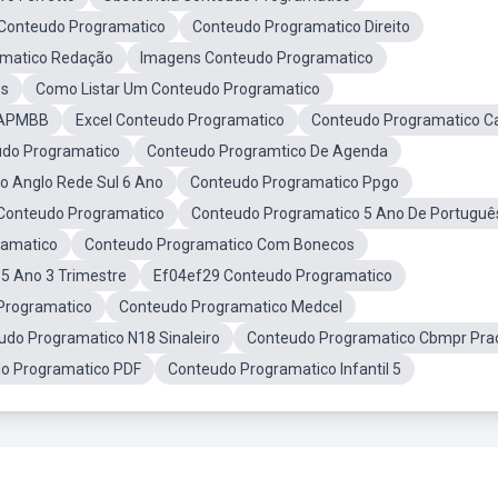
 Conteudo Programatico
Conteudo Programatico Direito
amatico Redação
Imagens Conteudo Programatico
os
Como Listar Um Conteudo Programatico
 APMBB
Excel Conteudo Programatico
Conteudo Programatico C
udo Programatico
Conteudo Programtico De Agenda
o Anglo Rede Sul 6 Ano
Conteudo Programatico Ppgo
Conteudo Programatico
Conteudo Programatico 5 Ano De Portuguê
ramatico
Conteudo Programatico Com Bonecos
5 Ano 3 Trimestre
Ef04ef29 Conteudo Programatico
 Programatico
Conteudo Programatico Medcel
udo Programatico N18 Sinaleiro
Conteudo Programatico Cbmpr Pra
o Programatico PDF
Conteudo Programatico Infantil 5