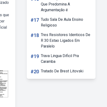
izado
Que Predomina A
Argumentação é
os que
#17
Tudo Sala De Aula Ensino
cer
Religioso
icial
#18
Tres Resistores Identicos De
R 30 Estao Ligados Em
Paralelo
#19
Trava Lingua Dificil Pra
Caramba
#20
Tratado De Brest Litovski