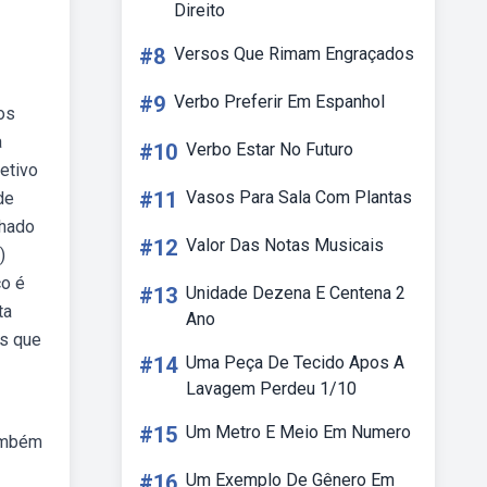
Direito
#8
Versos Que Rimam Engraçados
#9
Verbo Preferir Em Espanhol
os
a
#10
Verbo Estar No Futuro
etivo
#11
Vasos Para Sala Com Plantas
de
lhado
#12
Valor Das Notas Musicais
)
co é
#13
Unidade Dezena E Centena 2
ta
Ano
es que
#14
Uma Peça De Tecido Apos A
Lavagem Perdeu 1/10
#15
Um Metro E Meio Em Numero
também
#16
Um Exemplo De Gênero Em