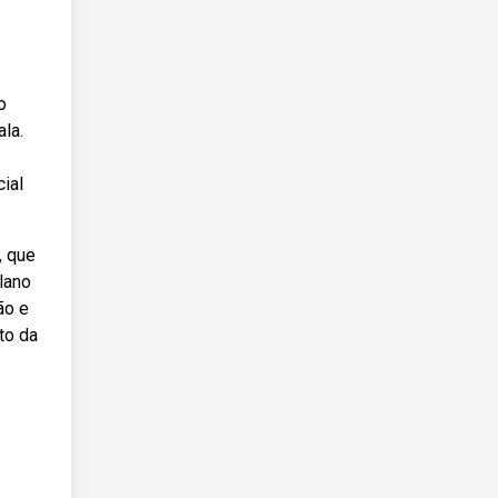
o
la.
ial
, que
lano
ão e
to da