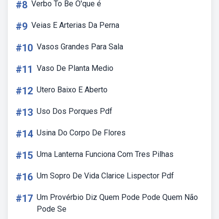
#8
Verbo To Be O'que é
#9
Veias E Arterias Da Perna
#10
Vasos Grandes Para Sala
#11
Vaso De Planta Medio
#12
Utero Baixo E Aberto
#13
Uso Dos Porques Pdf
#14
Usina Do Corpo De Flores
#15
Uma Lanterna Funciona Com Tres Pilhas
#16
Um Sopro De Vida Clarice Lispector Pdf
#17
Um Provérbio Diz Quem Pode Pode Quem Não
Pode Se