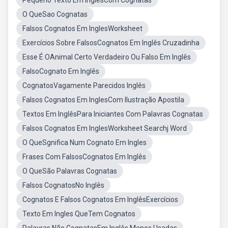
Pequeno Texto Em InglêsCom Cognatas
O QueSao Cognatas
Falsos Cognatos Em InglesWorksheet
Exercícios Sobre FalsosCognatos Em Inglês Cruzadinha
Esse É OAnimal Certo Verdadeiro Ou Falso Em Inglês
FalsoCognato Em Inglês
CognatosVagamente Parecidos Inglês
Falsos Cognatos Em InglesCom Ilustração Apostila
Textos Em InglêsPara Iniciantes Com Palavras Cognatas
Falsos Cognatos Em InglesWorksheet Searchj Word
O QueSgnifica Num Cognato Em Ingles
Frases Com FalsosCognatos Em Inglês
O QueSão Palavras Cognatas
Falsos CognatosNo Inglês
Cognatos E Falsos Cognatos Em InglêsExercícios
Texto Em Ingles QueTem Cognatos