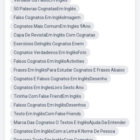
Verdade Ou FalsoEm Inglês
50 Palavras CognatasEm Inglês
Falso Cognatos Em InglêsImagem
Cognatos Mais ComumEm Ingles 9Ano
Capa De RevistaEm Inglês Com Cognatas
Exercícios DeInglês Cognatos Enem
Cognatos Verdadeiros Em InglêsFoto
Falsos Cognatos Em InglêsActivities
Frases Em InglêsPara Estudar Cognatos E Frases Abaixo
Cognatos E Falsos Cognatos Em InglêsDesenho
Cognatos Em InglesLivro Sexto Ano
Tirinha Com False FriendEm Inglês
Falsos Cognatos Em InglêsDesenhos
Texto Em InglêsCom False Friends
Marca Das Cognatos O Textos E InglêsAjuda Da Entender
Cognatos Em InglêsCom a Letra K Nome De Pessoa