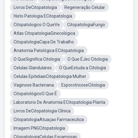
Livros DeCitopatologia
Regeneração Celular
Histo Patologia ECitopatologia
Citopatologico O QueVe
CitopatologiaFungo
Atlas CitopatologiaGinecológica
CitopatologiaCapa De Trabalho
Anatomia Patológica ECitopatologia
O QueSignifica Citologia
O Que ÉJec Citologia
Celulas Glandulares
O QueEstuda a Citologia
Celulas EpiteliaisCitopatologia Mulher
Vaginose Bacteriana
EsporotricoseCitologia
CitopatológicoO Que É
Laboratorio De Anatomia ECitopatologia Planta
Livros DeCitopatologia Clínica
CitopatologiaAtuaçao Farmaceutica
Imagem PNGCitopatologia
CitopatologiaCelulas Escamosas