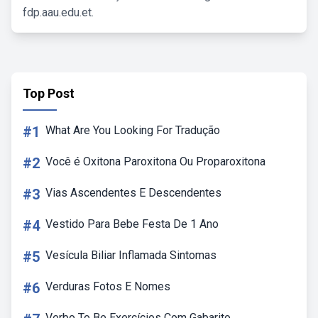
fdp.aau.edu.et.
Top Post
#1
What Are You Looking For Tradução
#2
Você é Oxitona Paroxitona Ou Proparoxitona
#3
Vias Ascendentes E Descendentes
#4
Vestido Para Bebe Festa De 1 Ano
#5
Vesícula Biliar Inflamada Sintomas
#6
Verduras Fotos E Nomes
Verbo To Be Exercícios Com Gabarito