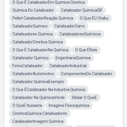
O Que É CatalisadorEm Quimica Cinetica
Química Do Catalisador
Catalisador QuímicaGIF
Pellet CatalisadorReação Química
O Que ÉU Otaku
CatalisadorQuímico
CatalisadorCarro
Catalisadores Química
CatalisadoresQuímicos
CatalisadorCinetica Quimica
O Que É CatalisadorNa Química
O Que ÉRele
Catalizador Quimico
EngenhariaQuimica
FotosCatalisador
CatalisadorIndustrial
CatalisadorAutomotivo
ComponentesDo Catalisador
Catalisador QuímicaExemplo
O Que ÉCatalizador Na Industria Quimica
Catalisador Na QuímicaVerde
Sibilar O QueE
O QueE Itusiasta
Imagens Fisicoquimica
CinéticaQuímica Catalisadores
CatalisadorImagem Quimica