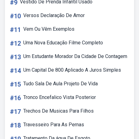
#9
Vestido De Prenda Infantil Usado
#10
Versos Declaração De Amor
#11
Vem Ou Vêm Exemplos
#12
Uma Nova Educação Filme Completo
#13
Um Estudante Morador Da Cidade De Contagem
#14
Um Capital De 800 Aplicado A Juros Simples
#15
Tudo Sala De Aula Projeto De Vida
#16
Tronco Encefalico Vista Posterior
#17
Trechos De Musicas Para Filhos
#18
Travesseiro Para As Pernas
Tratamento Da água De Esgoto