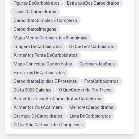
Figuras DeCarboidratos
EstruturaDos Carboidratos
Tipos DeCarboidratos
CarboidratoSimples E Complexo
CarboidratosImagens
Mapa MentalCarboidratos Bioquímica
Imagem DeCarboidratos
O QueTem Carboidrato
Alimentos Fonte DeCarboidratos
Mapa ConceitualCarboidratos
CarboidratosBons
Exercicios DeCarboidratos
CarboidratosLipidios E Proteinas
FotoCarboidratos
Dieta 3000 Calorias
O QueComer No Pre Treino
Alimentos Ricos EmCarboidratos Complexos
Alimentos QueAcalmam
MelhoresCarboidratos
Exemplo DeCarboidratos
Lista DeCarboidratos
O QueSão Carboidratos Complexos