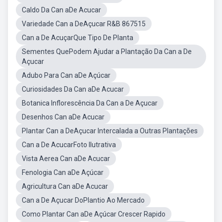
Caldo Da Can aDe Acucar
Variedade Can a DeAçucar R&B 867515
Can a De AcuçarQue Tipo De Planta
Sementes QuePodem Ajudar a Plantação Da Can a De
Açucar
Adubo Para Can aDe Açúcar
Curiosidades Da Can aDe Acucar
Botanica Inflorescência Da Can a De Açucar
Desenhos Can aDe Acucar
Plantar Can a DeAçucar Intercalada a Outras Plantações
Can a De AcucarFoto Ilutrativa
Vista Aerea Can aDe Acucar
Fenologia Can aDe Açúcar
Agricultura Can aDe Acucar
Can a De Açucar DoPlantio Ao Mercado
Como Plantar Can aDe Açúcar Crescer Rapido