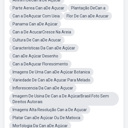
Alfinim DeCan a De Açucar
Parte Aerea Can aDe Açucar
Plantação DeCan a
Can a DeAçucar Com Ueia
Flor De Can aDe Acucar
Panama Can aDe Açúcar
Can a De AcucarCresce Na Areia
Cultura De Can aDe Acucar
Características Da Can aDe Açúcar
Can aDe Açúcar Desenho
Can a DeAçucar Florescimento
Imagens De Uma Can aDe Açúcar Botanica
Variedade De Can aDe Açucar Para Melado
Inflorescencia Da Can aDe Açucar
Imagem De Usina De Can a De AçúcarBrasil Foto Sem
Direitos Autorais
Imagens Alta Resolução Can a De Açucar
Platar Can aDe Açúcar Ou De Matioca
Morfologia Da Can aDe Açúcar