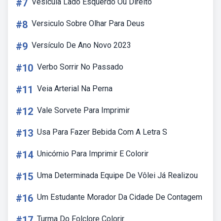
#7
Vesícula Lado Esquerdo Ou Direito
#8
Versiculo Sobre Olhar Para Deus
#9
Versículo De Ano Novo 2023
#10
Verbo Sorrir No Passado
#11
Veia Arterial Na Perna
#12
Vale Sorvete Para Imprimir
#13
Usa Para Fazer Bebida Com A Letra S
#14
Unicórnio Para Imprimir E Colorir
#15
Uma Determinada Equipe De Vôlei Já Realizou
#16
Um Estudante Morador Da Cidade De Contagem
#17
Turma Do Folclore Colorir