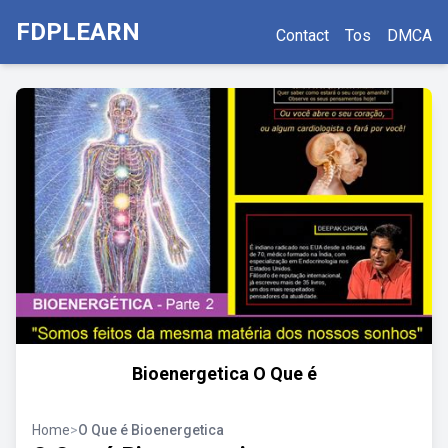
FDPLEARN
Contact
Tos
DMCA
Bioenergetica O Que é
Home
>
O Que é Bioenergetica