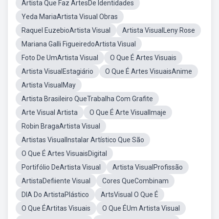
Artista Que Faz ArtesDe Identidades
Yeda MariaArtista Visual Obras
Raquel EuzebioArtista Visual
Artista VisualLeny Rose
Mariana Galli FigueiredoArtista Visual
Foto De UmArtista Visual
O Que É Artes Visuais
Artista VisualEstagiário
O Que É Artes VisuaisAnime
Artista VisualMay
Artista Brasileiro QueTrabalha Com Grafite
Arte Visual Artista
O Que É Arte VisualImaje
Robin BragaArtista Visual
Artistas VisualInstalar Artístico Que São
O Que É Artes VisuaisDigital
Portifólio DeArtista Visual
Artista VisualProfissão
ArtistaDefiiente Visual
Cores QueCombinam
DIA Do ArtistaPlástico
ArtsVisual O Que É
O Que ÉArtitas Visuais
O Que ÉUm Artista Visual