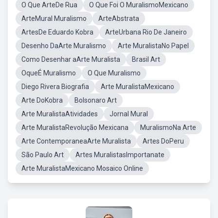
O Que ArteDe Rua
O Que Foi O MuralismoMexicano
ArteMural Muralismo
ArteAbstrata
ArtesDe Eduardo Kobra
ArteUrbana Rio De Janeiro
Desenho DaArte Muralismo
Arte MuralistaNo Papel
Como Desenhar aArte Muralista
Brasil Art
OqueÉ Muralismo
O Que Muralismo
Diego Rivera Biografia
Arte MuralistaMexicano
Arte DoKobra
Bolsonaro Art
Arte MuralistaAtividades
Jornal Mural
Arte MuralistaRevolução Mexicana
MuralismoNa Arte
Arte ContemporaneaArte Muralista
Artes DoPeru
São Paulo Art
Artes MuralistasImportanate
Arte MuralistaMexicano Mosaico Online