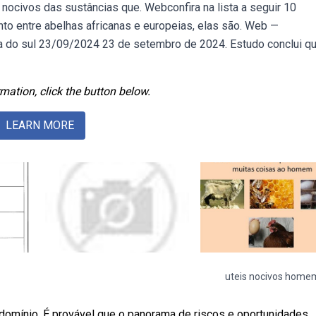
s nocivos das sustâncias que. Webconfira na lista a seguir 10
o entre abelhas africanas e europeias, elas são. Web —
ca do sul 23/09/2024 23 de setembro de 2024. Estudo conclui q
mation, click the button below.
LEARN MORE
uteis nocivos home
domínio. É provável que o panorama de riscos e oportunidades