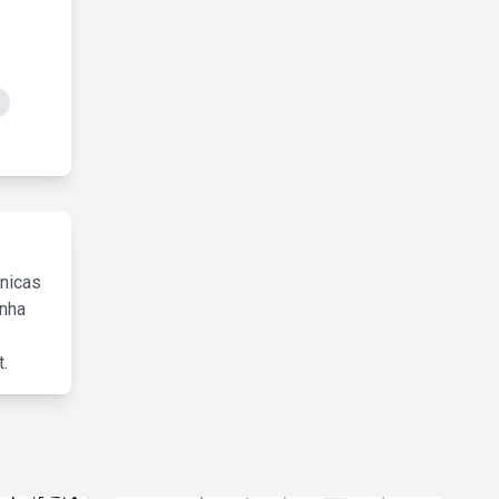
cnicas
inha
.