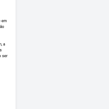
e em
ção
, a
s
o ser