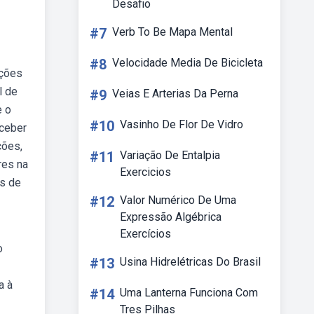
Desafio
#7
Verb To Be Mapa Mental
#8
Velocidade Media De Bicicleta
ições
l de
#9
Veias E Arterias Da Perna
e o
#10
Vasinho De Flor De Vidro
ceber
ções,
#11
Variação De Entalpia
res na
Exercicios
os de
#12
Valor Numérico De Uma
Expressão Algébrica
Exercícios
o
#13
Usina Hidrelétricas Do Brasil
a à
#14
Uma Lanterna Funciona Com
Tres Pilhas