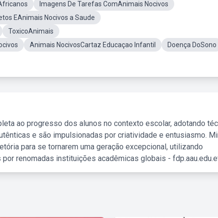
fricanos
Imagens De Tarefas ComAnimais Nocivos
setos EAnimais Nocivos a Saude
ToxicoAnimais
ocivos
Animais NocivosCartaz Educaçao Infantil
Doença DoSono
leta ao progresso dos alunos no contexto escolar, adotando té
tênticas e são impulsionadas por criatividade e entusiasmo. M
etória para se tornarem uma geração excepcional, utilizando
 por renomadas instituições acadêmicas globais - fdp.aau.edu.et