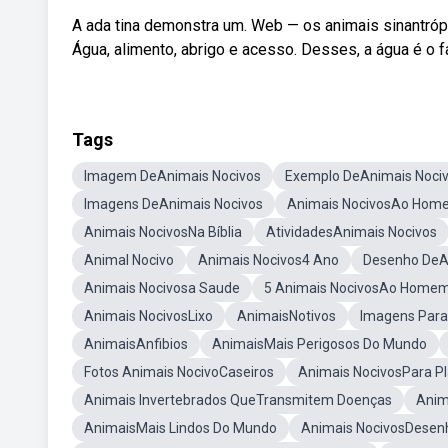
A ada tina demonstra um. Web — os animais sinantrópi
Água, alimento, abrigo e acesso. Desses, a água é o fa
Tags
Imagem DeAnimais Nocivos
Exemplo DeAnimais Noci
Imagens DeAnimais Nocivos
Animais NocivosAo Hom
Animais NocivosNa Bíblia
AtividadesAnimais Nocivos
Animal Nocivo
Animais Nocivos4 Ano
Desenho DeA
Animais Nocivosa Saude
5 Animais NocivosAo Home
Animais NocivosLixo
AnimaisNotivos
Imagens Para
AnimaisAnfibios
AnimaisMais Perigosos Do Mundo
Fotos Animais NocivoCaseiros
Animais NocivosPara P
Animais Invertebrados QueTransmitem Doenças
Anim
AnimaisMais Lindos Do Mundo
Animais NocivosDesen