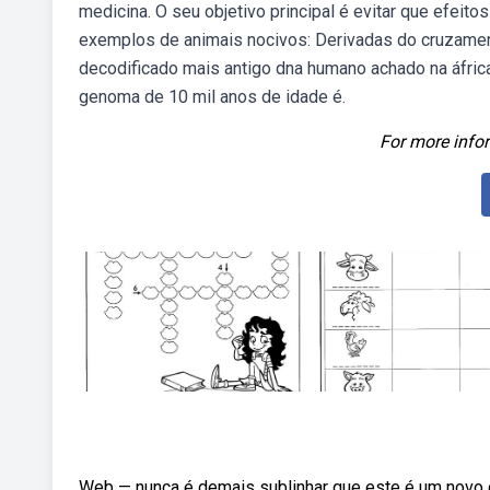
medicina. O seu objetivo principal é evitar que efeito
exemplos de animais nocivos: Derivadas do cruzament
decodificado mais antigo dna humano achado na áfri
genoma de 10 mil anos de idade é.
For more infor
Web — nunca é demais sublinhar que este é um novo 