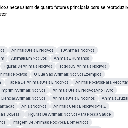
cos necessitam de quatro fatores principais para se reproduzi
tor.
vos
AnimaisUteis E Nocivos
10Animais Nocivos
em
AnimaisEm Nocivos
AnimaisE Humanos
Figuras DeAnimais Nocivos
TodosOS Animais Nocivos
nimais Nocivos
O Que Sao Animais NocivosExemplos
m
Tabela De AnimaisUteis E Nocivos
Animal NocivosPara Recorta
 ImprimirAnimais Nocivos
Animais Uteis E NocivosAno1 Ano
CienciasAnimais Nocivos
AnimaisUteis E Nocinos
AnimaisCruza
lantação
AniaisNocivos
Animais Uteis E NocivosPré 2
ais DoBrasil
Figuras De Animais NocivosPara Nossa Saude
hos
Imagem De Animais NocivosE Domesticos