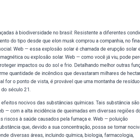
adas à biodiversidade no brasil: Resistente a diferentes cond
ento do tipo desde que elon musk comprou a companhia, no fina
 social. Web — essa explosão solar é chamada de erupção solar 
gnética ou explosão solar. Web — como você já viu, pode per
roteger impactos ou do sol e frio. Detalhando melhor outras fun
orme quantidade de incêndios que devastaram milhares de hecta
al for o ponto de vista, é provável que uma montanha de resídu
do século 21.
efeitos nocivos das substâncias químicas. Tais substância são
b — com a alta incidência de queimadas em diversas regiões d
 os riscos à saúde causados pela fumaça e. Web — poluição
ubstância que, devido a sua concentração, possa se tornar nociv
e diversas áreas, incluindo química, biologia, farmacologia,