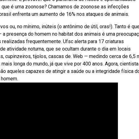
 o que é uma zoonose? Chamamos de zoonose as infecções
brasil enfrenta um aumento de 16% nos ataques de animais.
 ou, no mínimo, inúteis (o antônimo de útil, oras!). Tanto é qu
b — a presença do homem no habitat dos animais é uma preocupa
realizadas frequentemente. Ufsc alerta para 17 criaturas
e atividade noturna, que se ocultam durante o dia em locais
 cupinzeiros, tijolos, cascas de. Web — medindo cerca de 6,5 m
 mais longa do mundo, já que vive por 400 anos. Agora, cientista
aqueles capazes de atingir a saúde ou a integridade física d
o homem.