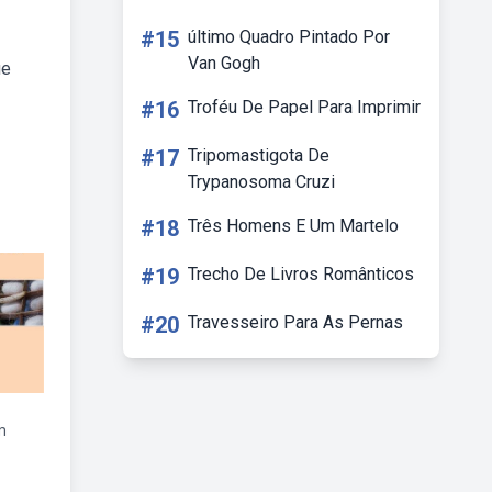
#15
último Quadro Pintado Por
Van Gogh
ue
#16
Troféu De Papel Para Imprimir
#17
Tripomastigota De
Trypanosoma Cruzi
#18
Três Homens E Um Martelo
#19
Trecho De Livros Românticos
#20
Travesseiro Para As Pernas
m