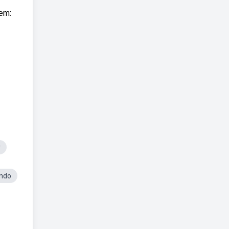
rem:
r
ndo