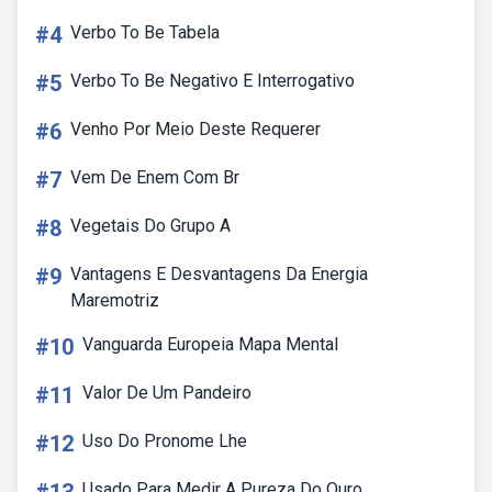
#4
Verbo To Be Tabela
#5
Verbo To Be Negativo E Interrogativo
#6
Venho Por Meio Deste Requerer
#7
Vem De Enem Com Br
#8
Vegetais Do Grupo A
#9
Vantagens E Desvantagens Da Energia
Maremotriz
#10
Vanguarda Europeia Mapa Mental
#11
Valor De Um Pandeiro
#12
Uso Do Pronome Lhe
Usado Para Medir A Pureza Do Ouro