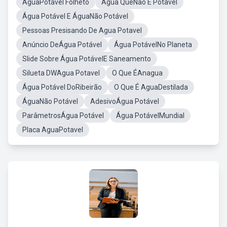
AguaPotavel Folheto
Água QueNao É Potavel
Água Potável E ÁguaNão Potável
Pessoas Presisando De Agua Potavel
Anúncio DeÁgua Potável
Água PotávelNo Planeta
Slide Sobre Água PotávelE Saneamento
Silueta DWAgua Potavel
O Que ÉAnagua
Água Potável DoRibeirão
O Que É AguaDestilada
ÁguaNão Potável
AdesivoÁgua Potável
ParâmetrosÁgua Potável
Água PotávelMundial
Placa AguaPotavel