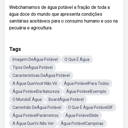
Webchamamos de água potável a fração de toda a
água doce do mundo que apresenta condições
sanitárias aceitáveis para o consumo humano e uso na
pecuária e agricultura.
Tags
Imagem DeÁgua Potável
O Que É Água
Tipos DeÁgua Potável
Características DaÁgua Potável
A Água QueVocê Não Vê
Água PotávelPara Todos
Água PotávelDa Natureza
Água PotávelExemplo
O MundoÉ Água
BoardÁgua Potável
Caminhão DeÁgua Potável
O Que É Água PotávelGIF
Água PotávelParâmetros
Água PotávelSlide
A Água QueVc Não Ver
Água PotávelCampinas