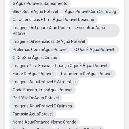
6 Água PotávelE Saneamento
Slide SobreÁgua Potavel
Água PotávelCom Cloro Jpg
Características E UmaÁgua Potável Desenho
Imagens De LugaresQue Podemos Encontrar Água
Potável
Imagens Diferenciadas DeÁgua Potável
Prolemas Com aÁgua Potável
O Que É AguaPotavél0
O QueSão Águas Cinzas
Imagem Para Ensinaar Criança OqueÉ Água Potável
Fonte DeAgua Potavel
Tratamento DeAgua Potavel
Imagens AguaPotavel E Alimentos
Onde EncontramosAgua Potavel
Portfólio DeAgua Potavel
Imagens AguaPotavel E Quimica
Fantasia AguaPotavel
Nome AguaPotaveel Nome Grande