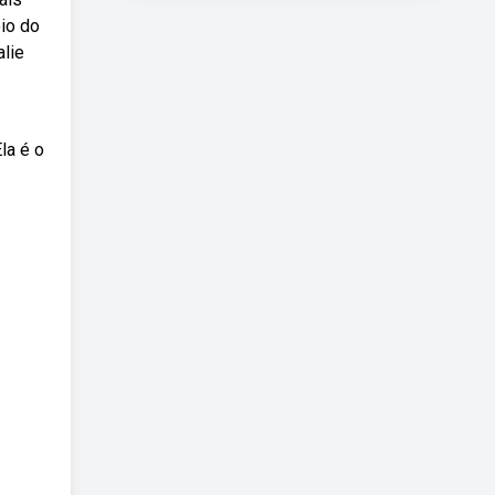
io do
alie
la é o