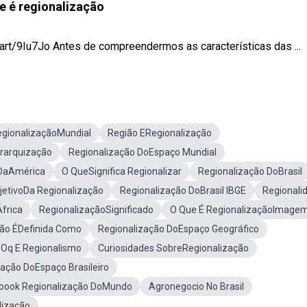
e é regionalização
.art/9Iu7Jo Antes de compreendermos as características das ...
gionalizaçãoMundial
Região ERegionalização
erarquização
Regionalização DoEspaço Mundial
 DaAmérica
O QueSignifica Regionalizar
Regionalização DoBrasil
jetivoDa Regionalização
Regionalização DoBrasil IBGE
Regionali
frica
RegionalizaçãoSignificado
O Que É RegionalizaçãoImage
ção ÉDefinida Como
Regionalização DoEspaço Geográfico
Oq E Regionalismo
Curiosidades SobreRegionalização
ação DoEspaço Brasileiro
book Regionalização DoMundo
Agronegocio No Brasil
lização