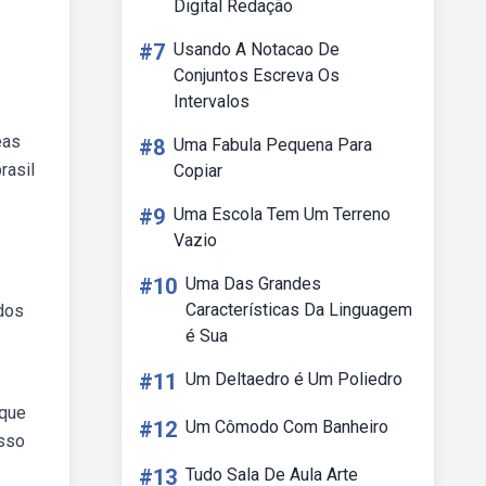
Digital Redação
#7
Usando A Notacao De
Conjuntos Escreva Os
Intervalos
eas
#8
Uma Fabula Pequena Para
rasil
Copiar
#9
Uma Escola Tem Um Terreno
Vazio
#10
Uma Das Grandes
Características Da Linguagem
dos
é Sua
#11
Um Deltaedro é Um Poliedro
 que
#12
Um Cômodo Com Banheiro
esso
#13
Tudo Sala De Aula Arte