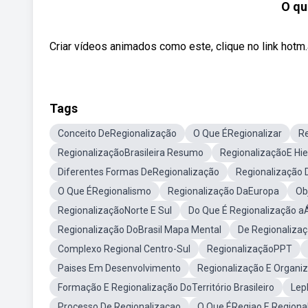
O qu
Criar vídeos animados como este, clique no link hotm
Tags
Conceito DeRegionalização
O Que ÉRegionalizar
Re
RegionalizaçãoBrasileira Resumo
RegionalizaçãoE Hi
Diferentes Formas DeRegionalização
Regionalização
O Que ÉRegionalismo
Regionalização DaEuropa
Ob
RegionalizaçãoNorte E Sul
Do Que É Regionalização aÁ
Regionalização DoBrasil Mapa Mental
De Regionaliza
Complexo Regional Centro-Sul
RegionalizaçãoPPT
Paises Em Desenvolvimento
Regionalização E Organiz
Formação E Regionalização DoTerritório Brasileiro
Lep
Processo De Regionalizacao
O Que ÉRegiao E Regiona