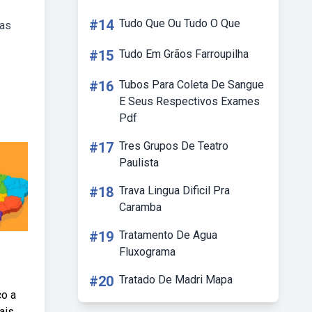
#14
Tudo Que Ou Tudo O Que
ças
#15
Tudo Em Grãos Farroupilha
#16
Tubos Para Coleta De Sangue
E Seus Respectivos Exames
Pdf
#17
Tres Grupos De Teatro
Paulista
#18
Trava Lingua Dificil Pra
Caramba
#19
Tratamento De Agua
Fluxograma
#20
Tratado De Madri Mapa
ço a
ais