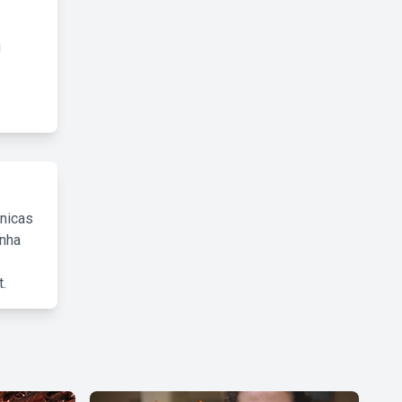
cnicas
inha
.