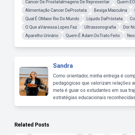
Cancer De ProstataImagens De Representar
Quem ÉOs
Alimentação Cancer DeProstata
Bexiga Masculina
Qual É OMaior Rio Do Mundo
Líquido DaPróstata
Co
O Que aVanessa Lopes Faz
Ultrassonografia
Dor N
Aparelho Urinário
Quem É Adam DoTrato Feito
Neo
Sandra
Como orientador, minha entrega é comp
pedagógicas que valorizam relações au
meta é guiar os estudantes em sua traj
estratégias educacionais reconhecidas
Related Posts