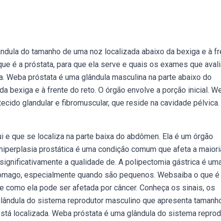
ndula do tamanho de uma noz localizada abaixo da bexiga e à fr
o que é a próstata, para que ela serve e quais os exames que aval
ida. Weba próstata é uma glândula masculina na parte abaixo do
 bexiga e à frente do reto. O órgão envolve a porção inicial. W
ecido glandular e fibromuscular, que reside na cavidade pélvica.
e que se localiza na parte baixa do abdômen. Ela é um órgão
hiperplasia prostática é uma condição comum que afeta a maior
gnificativamente a qualidade de. A polipectomia gástrica é um
tômago, especialmente quando são pequenos. Websaiba o que é
e como ela pode ser afetada por câncer. Conheça os sinais, os
glândula do sistema reprodutor masculino que apresenta tamanh
tá localizada. Weba próstata é uma glândula do sistema reprod