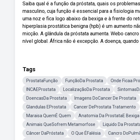
Saiba qual é a função da próstata, quais os problema
masculino, cuja função é essencial para a fisiologia
uma noz e fica logo abaixo da bexiga e à frente do ret
hiperplasia prostática benigna (hpb) é um aumento não
micção. A glândula da próstata aumenta. Webo cancr
nível global. África não é excepção. A doença, quand
Tags
ProstataFunção
FunçãoDa Prostata
Onde Ficaa Pr
INCAEProstata
LocalizaçãoDa Prostata
SintomasDa
DoencasDa Prostata
Imagens DoCancer De Prostata
Glandulas EProstata
Cancer DeProstata Tratamento
Maraisa QuemÉ Quem
Anatomia Da ProstataE Bexiga
Animais QueSofrem Metamorfose
Liquido Da Prostat
Câncer DaPróstata
O Que ÉFalésia
Cancro DoPulm