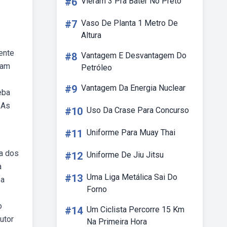
#6
Vieram 3 Pra Bater No Preto
#7
Vaso De Planta 1 Metro De
Altura
ente
#8
Vantagem E Desvantagem Do
iam
Petróleo
#9
Vantagem Da Energia Nuclear
eba
 As
#10
Uso Da Crase Para Concurso
#11
Uniforme Para Muay Thai
ia dos
#12
Uniforme De Jiu Jitsu
a
#13
Uma Liga Metálica Sai Do
 a
Forno
o
#14
Um Ciclista Percorre 15 Km
utor
Na Primeira Hora