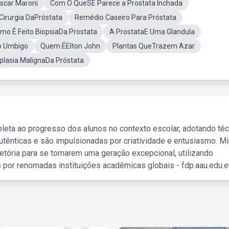
car Maroni
Com O QueSE Parece a Prostata Inchada
Cirurgia DaPróstata
Remédio Caseiro Para Próstata
mo É Feito BiopsiaDa Prostata
A ProstataE Uma Glandula
o Umbigo
Quem ÉElton John
Plantas QueTrazem Azar
plasia MalignaDa Próstata
leta ao progresso dos alunos no contexto escolar, adotando té
tênticas e são impulsionadas por criatividade e entusiasmo. M
etória para se tornarem uma geração excepcional, utilizando
 por renomadas instituições acadêmicas globais - fdp.aau.edu.et