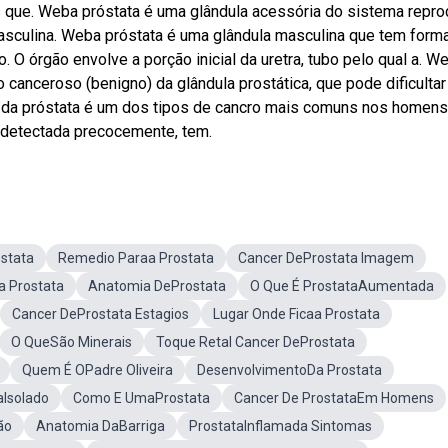
s que. Weba próstata é uma glândula acessória do sistema repro
 masculina. Weba próstata é uma glândula masculina que tem form
o. O órgão envolve a porção inicial da uretra, tubo pelo qual a. W
 canceroso (benigno) da glândula prostática, que pode dificultar
o da próstata é um dos tipos de cancro mais comuns nos homens
o detectada precocemente, tem.
ostata
Remedio Paraa Prostata
Cancer DeProstata Imagem
 Prostata
Anatomia DeProstata
O Que É ProstataAumentada
Cancer DeProstata Estagios
Lugar Onde Ficaa Prostata
O QueSão Minerais
Toque Retal Cancer DeProstata
Quem É OPadre Oliveira
DesenvolvimentoDa Prostata
aIsolado
Como E UmaProstata
Cancer De ProstataEm Homens
ão
Anatomia DaBarriga
ProstataInflamada Sintomas