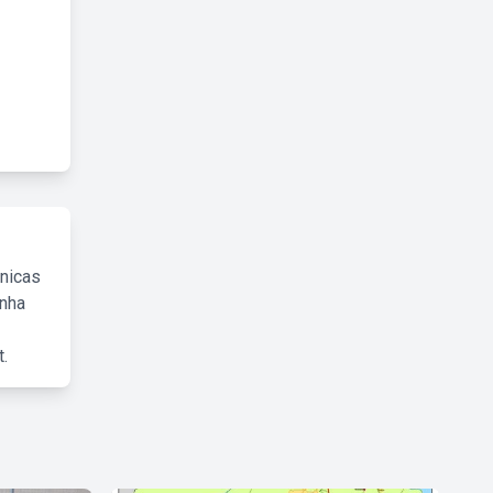
cnicas
inha
.