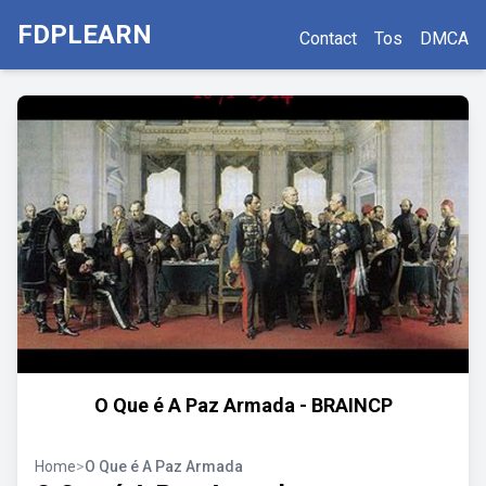
FDPLEARN
Contact
Tos
DMCA
O Que é A Paz Armada - BRAINCP
Home
>
O Que é A Paz Armada